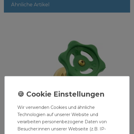
Ähnliche Artikel
Wir verwenden Cookies und ähnliche
Technologien auf unserer Website und
verarbeiten personenbezogene Daten von
Besucher:innen unserer Webseite (z.B. IP-