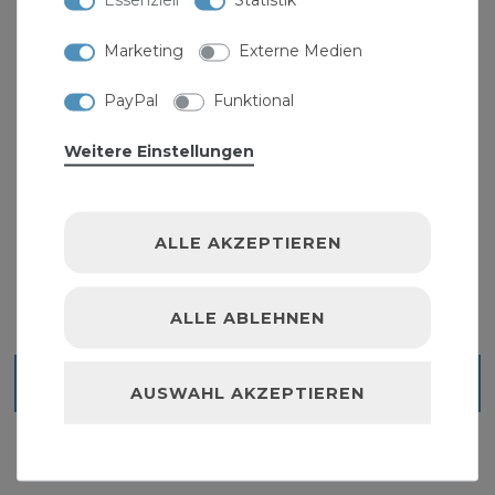
Marketing
Externe Medien
PayPal
Funktional
Weitere Einstellungen
Messing Absperrventil DN50 2 Zoll
Freistromventil Schrägsitzventil Entleerung
ALLE AKZEPTIEREN
74,99 € *
ALLE ABLEHNEN
Blick ins Sortiment
AUSWAHL AKZEPTIEREN