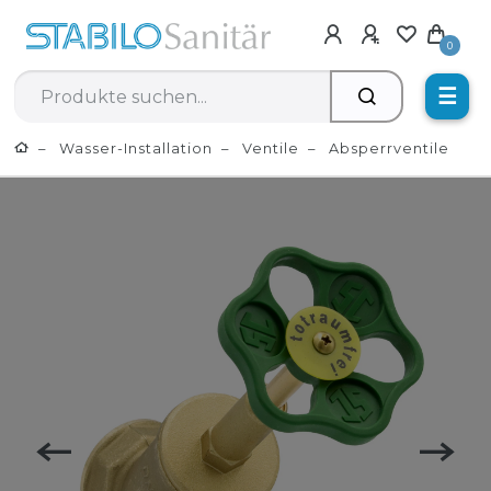
0
☰
Wasser-Installation
Ventile
Absperrventile