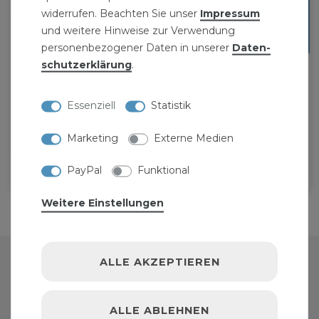
widerrufen. Beachten Sie unser
Impressum
und weitere Hinweise zur Verwendung
personenbezogener Daten in unserer
Daten­
schutz­erklärung
.
Essenziell
Statistik
Marketing
Externe Medien
PayPal
Funktional
WERKZEUG
Weitere Einstellungen
PERSÖNLICHER BEREICH
ALLE AKZEPTIEREN
ANMELDEN
ALLE ABLEHNEN
REGISTRIEREN