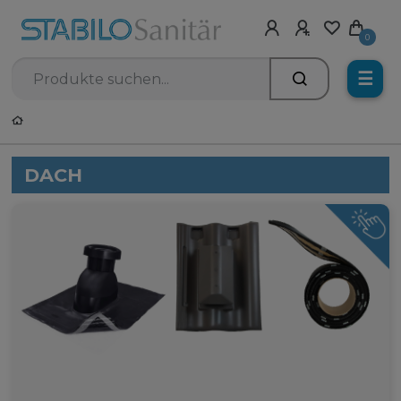
0
☰
DACH