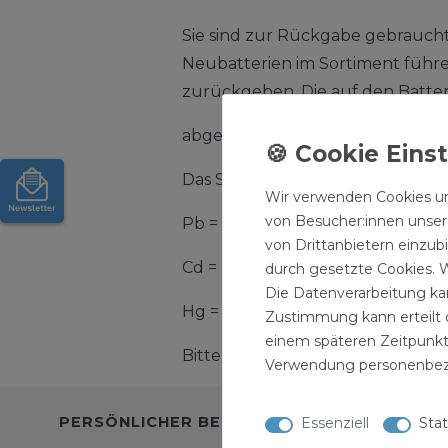
Sie sind zur Rückgabe gebrauchter
Neubatterien im Sortiment führ
zurückgeben. Die auf den Batte
abgebildeten Symbole haben fo
Das Symbol der durchgekreuzten
Wir verwenden Cookies un
von Besucher:innen unsere
Pb = Batterie enthält mehr als 0
von Drittanbietern einzub
Cd = Batterie enthält mehr als
durch gesetzte Cookies. W
Die Datenverarbeitung kan
Hg = Batterie enthält mehr als 
Zustimmung kann erteilt o
einem späteren Zeitpunkt
Bitte beachten Sie die vorstehe
Verwendung personenbez
PERSÖNLICHER BEREICH
INFORMAT
Essenziell
Stat