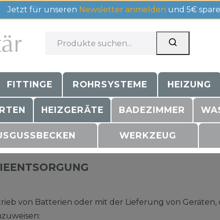
Jetzt für unseren
Newsletter anmelden
und 5€ spare
FITTINGE
ROHRSYSTEME
HEIZUNG
RTEN
HEIZGERÄTE
BADEZIMMER
WA
USGUSSBECKEN
WERKZEUG
RIEENTSORGUNG
b von Batterien oder mit der Lieferung von Geräten, di
inzuweisen: