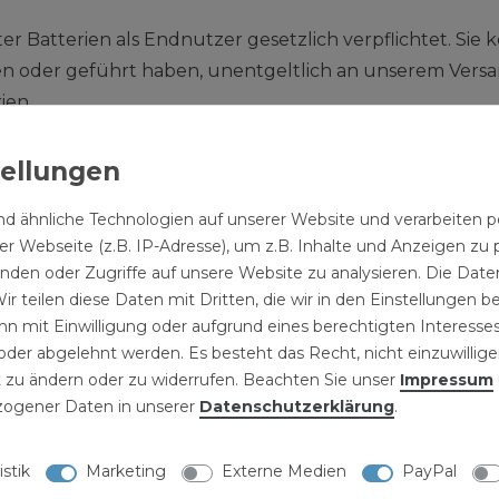
 Batterien als Endnutzer gesetzlich verpflichtet. Sie kö
en oder geführt haben, unentgeltlich an unserem Versa
rien
lgende Bedeutung:
 Mülltonne bedeutet, dass die Batterie nicht in den H
d ähnliche Technologien auf unserer Website und verarbeite
r Webseite (z.B. IP-Adresse), um z.B. Inhalte und Anzeigen zu 
,004 Masseprozent Blei
inden oder Zugriffe auf unsere Website zu analysieren. Die Daten
 0,002 Masseprozent Cadmium
ir teilen diese Daten mit Dritten, die wir in den Einstellungen 
n mit Einwilligung oder aufgrund eines berechtigten Interesses
0,0005 Masseprozent Quecksilber.
der abgelehnt werden. Es besteht das Recht, nicht einzuwillige
 zu ändern oder zu widerrufen. Beachten Sie unser
Impressum
nden Hinweise
ogener Daten in unserer
Daten­schutz­erklärung
.
IONEN
ALLGEMEINES
istik
Marketing
Externe Medien
PayPal