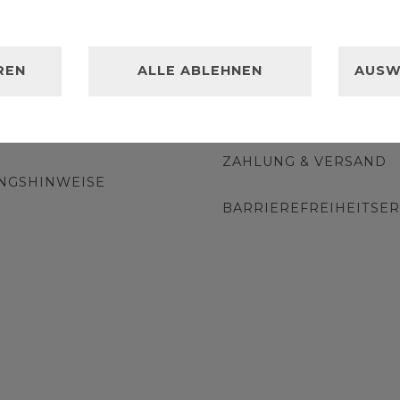
WIDERRUFSRECHT
KUNDENINFORMATIONEN
DATENSCHUTZ
REN
ALLE ABLEHNEN
AUSW
 ZUR
IMPRESSUM
ENTSORGUNG
ZAHLUNG & VERSAND
NGSHINWEISE
BARRIEREFREIHEITSE