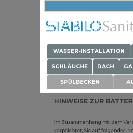
WASSER-INSTALLATION
SCHLÄUCHE
DACH
GA
SPÜLBECKEN
A
HINWEISE ZUR BATTE
Im Zusammenhang mit dem Vertrie
verpflichtet, Sie auf folgendes h