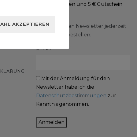
Jetzt anmelden und 5 € Gutschein
erhalten!
AHL AKZEPTIEREN
Sie können den Newsletter jederzeit
kostenlos abbestellen.
E-Mail****
RKLÄRUNG
Mit der Anmeldung für den
Newsletter habe ich die
Datenschutzbestimmungen
zur
Kenntnis genommen.
Anmelden