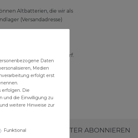
nnen Altbatterien, die wir als
ndlager (Versandadresse)
ausmüll gegeben werden darf.
n personenbezogene Daten
personalisieren, Medien
verarbeitung erfolgt erst
benennen.
 erfolgen. Die
n und die Einwilligung zu
und weitere Hinweise zur
NEWSLETTER ABONNIEREN
Funktional