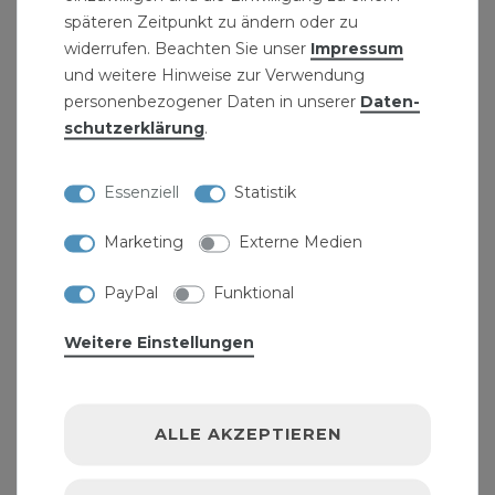
späteren Zeitpunkt zu ändern oder zu
widerrufen. Beachten Sie unser
Impressum
und weitere Hinweise zur Verwendung
personenbezogener Daten in unserer
Daten­
Pipetec Aluverbundrohr 16x2 mm 25m
schutz­erklärung
.
Mehrschicht-Verbundrohr
44,79 € *
Essenziell
Statistik
25
Meter
| 1,79 € / Meter
Marketing
Externe Medien
PayPal
Funktional
Weitere Einstellungen
ALLE AKZEPTIEREN