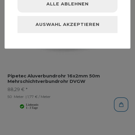
ALLE ABLEHNEN
AUSWAHL AKZEPTIEREN
Pipetec Aluverbundrohr 16x2mm 50m
Mehrschichtverbundrohr DVGW
88,29 € *
50
Meter
| 1,77 € / Meter