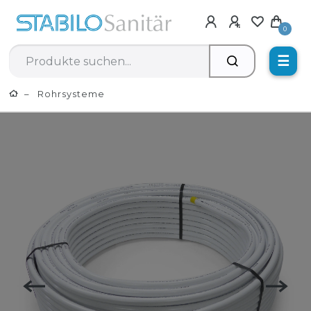
0
☰
Rohrsysteme