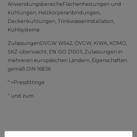
AnwendungsbereicheFlächenheizungen und -
kühlungen, Heizkörperanbindungen,
Deckenkühlungen, Trinkwasserinstallation,
Kühlsysteme
ZulassungenDVGW W542, ÖVGW, KIWA, KOMO,
SKZ-überwacht, EN ISO 21003, Zulassungen in
mehreren europäischen Ländern, Eigenschaften
gemäß DIN 16836
" >Pressfittinge
" und zum