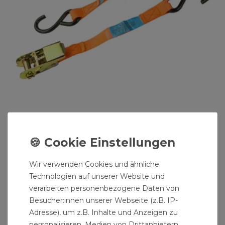
Zurrgurt 5 m x 25 mm 500 kg
4,99 € *
5
Meter
| 1,00 € / Meter
Wir verwenden Cookies und ähnliche
Technologien auf unserer Website und
verarbeiten personenbezogene Daten von
Besucher:innen unserer Webseite (z.B. IP-
Adresse), um z.B. Inhalte und Anzeigen zu
personalisieren, Medien von Drittanbietern