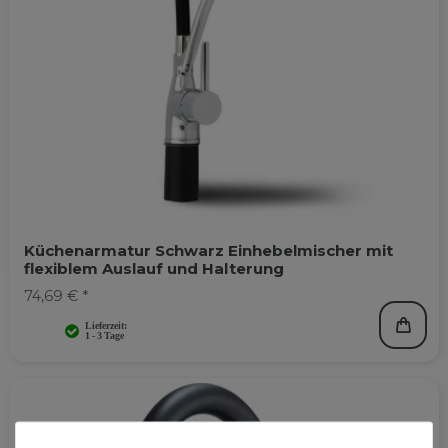
Küchenarmatur Schwarz Einhebelmischer mit
flexiblem Auslauf und Halterung
74,69 € *