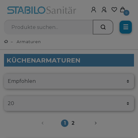
0
☰
Armaturen
KÜCHENARMATUREN
1
2