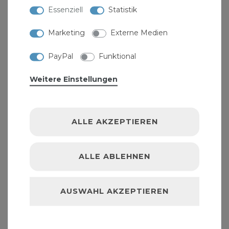
Essenziell
Statistik
Marketing
Externe Medien
PayPal
Funktional
Weitere Einstellungen
Silicon PSS 310ml Premium-Sanitär-Silicon beko
ALLE AKZEPTIEREN
ab 7,45 € *
310
Milliliter
| 24,03 € / Liter
ALLE ABLEHNEN
AUSWAHL AKZEPTIEREN