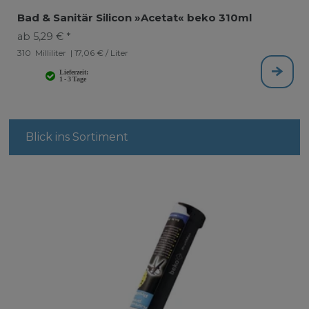
Bad & Sanitär Silicon »Acetat« beko 310ml
ab 5,29 € *
310
Milliliter
| 17,06 € / Liter
Blick ins Sortiment