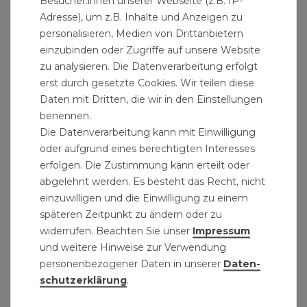
Besucher:innen unserer Webseite (z.B. IP-
Adresse), um z.B. Inhalte und Anzeigen zu
personalisieren, Medien von Drittanbietern
einzubinden oder Zugriffe auf unsere Website
zu analysieren. Die Datenverarbeitung erfolgt
Silicon pro4 Premium beko 310ml
erst durch gesetzte Cookies. Wir teilen diese
Daten mit Dritten, die wir in den Einstellungen
ab 8,25 € *
benennen.
310
Milliliter
| 26,61 € / Liter
Die Datenverarbeitung kann mit Einwilligung
oder aufgrund eines berechtigten Interesses
erfolgen. Die Zustimmung kann erteilt oder
abgelehnt werden. Es besteht das Recht, nicht
einzuwilligen und die Einwilligung zu einem
späteren Zeitpunkt zu ändern oder zu
widerrufen. Beachten Sie unser
Impressum
und weitere Hinweise zur Verwendung
personenbezogener Daten in unserer
Daten­
schutz­erklärung
.