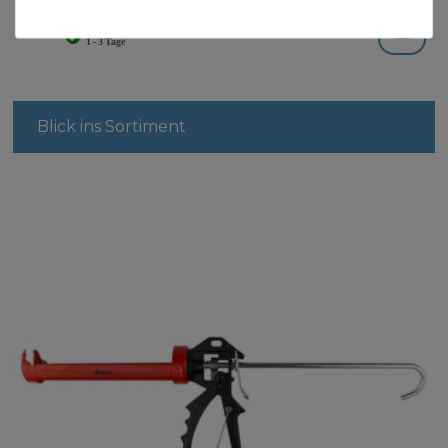
310
Milliliter
| 45,13 € / Liter
Blick ins Sortiment