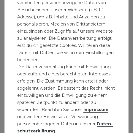
verarbeiten personenbezogene Daten von
Besucher:innen unserer Webseite (z.B. IP-
Adresse), um z.B. Inhalte und Anzeigen zu
personalisieren, Medien von Drittanbietern
einzubinden oder Zugriffe auf unsere Website
zu analysieren. Die Datenverarbeitung erfolgt
erst durch gesetzte Cookies. Wir teilen diese
Daten mit Dritten, die wir in den Einstellungen
benennen.
Die Datenverarbeitung kann mit Einwilligung
oder aufgrund eines berechtigten Interesses
Beko Brunnenschaum 750 ml für NBS-PISTOLE
erfolgen. Die Zustimmung kann erteilt oder
11,79 € *
abgelehnt werden. Es besteht das Recht, nicht
750
Milliliter
| 15,72 € / Liter
einzuwilligen und die Einwilligung zu einem
späteren Zeitpunkt zu ändern oder zu
widerrufen. Beachten Sie unser
Impressum
und weitere Hinweise zur Verwendung
personenbezogener Daten in unserer
Daten­
schutz­erklärung
.