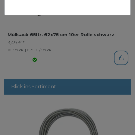
Müllsack 65ltr. 62x75 cm 10er Rolle schwarz
3,49 € *
10
Stück
| 0,35 € / Stück
Blick ins Sortiment