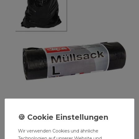
Müllsack L mit Zugband 120ltr. 20er Rolle
schwarz
5,49 € *
20
Stück
| 0,27 € / Stück
Wir verwenden Cookies und ähnliche
Technologien auf unserer Website und