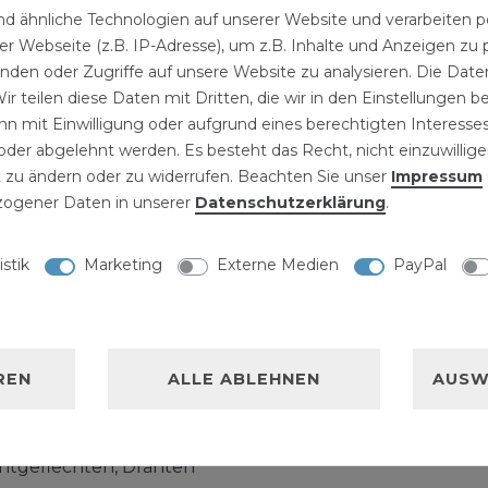
39,99 € *
d ähnliche Technologien auf unserer Website und verarbeite
39,99 € *
99 € *
1
Paar
| 39,99 € /
r Webseite (z.B. IP-Adresse), um z.B. Inhalte und Anzeigen zu 
1
Set
| 39,99 
Paar
inden oder Zugriffe auf unsere Website zu analysieren. Die Daten
ir teilen diese Daten mit Dritten, die wir in den Einstellungen 
n mit Einwilligung oder aufgrund eines berechtigten Interesses
der abgelehnt werden. Es besteht das Recht, nicht einzuwillige
 zu ändern oder zu widerrufen. Beachten Sie unser
Impressum
ogener Daten in unserer
Daten­schutz­erklärung
.
NISCHE DATEN
istik
Marketing
Externe Medien
PayPal
LLERKENNZEICHNUNG
REN
ALLE ABLEHNEN
AUSW
MA Bolzenschneider
er, optimal zum
htgeflechten, Drähten