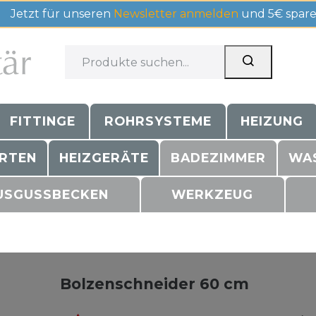
Jetzt für unseren
Newsletter anmelden
und 5€ spare
FITTINGE
ROHRSYSTEME
HEIZUNG
RTEN
HEIZGERÄTE
BADEZIMMER
WA
USGUSSBECKEN
WERKZEUG
Bolzenschneider 60 cm