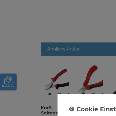
Ähnliche Artikel
Kraft-
Seitenschneider
Bo
Seitenschneider
115 mm CR-V
90