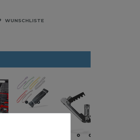
WUNSCHLISTE
Hebeband
mit
gkoffer
Schlaufen
4t -2m