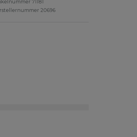
tikelnummer
71181
rstellernummer
20696