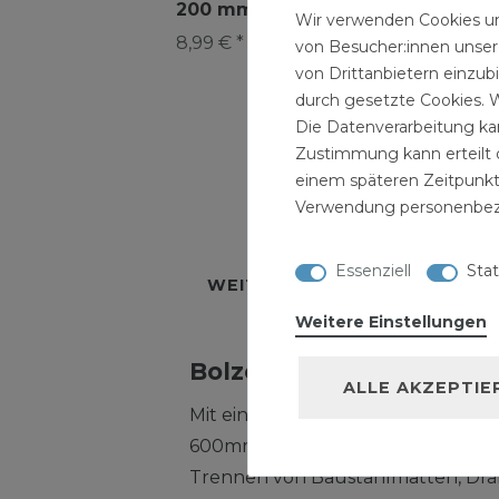
200 mm CR-V
Wir verwenden Cookies un
4,99 € *
39,
8,99 € *
von Besucher:innen unsere
von Drittanbietern einzub
durch gesetzte Cookies. W
Die Datenverarbeitung kan
Zustimmung kann erteilt o
einem späteren Zeitpunkt
Verwendung personenbez
BESCHREIBUNG
TECH
Essenziell
Stat
WEITERE DETAILS
HERSTE
Weitere Einstellungen
Bolzenschneider 60 cm
ALLE AKZEPTIE
Mit einem Schnitt durch - der DE
600mm!Handlicher Bolzenschneid
Trennen von Baustahlmatten, Dra