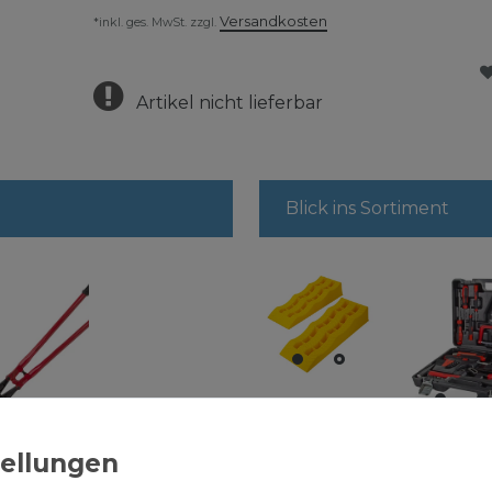
Versandkosten
*inkl. ges. MwSt. zzgl.
Artikel nicht lieferbar
Blick ins Sortiment
Stufenkeile
2er-Set
Werkzeu
lzenschneider
DSK60
47tlg.
 cm