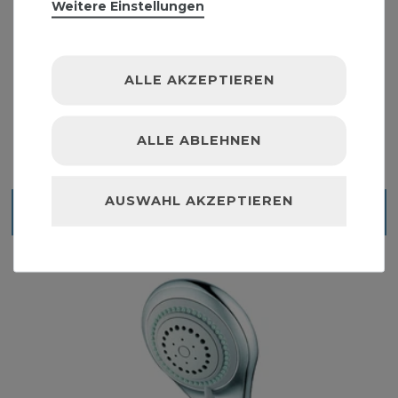
Weitere Einstellungen
Verdrehsicherer Brauseschlauch TITO Metall
1,5m Chrom 1/2 Zoll
ALLE AKZEPTIEREN
5,39 € *
1.5
Meter
| 3,59 € / Meter
ALLE ABLEHNEN
AUSWAHL AKZEPTIEREN
Blick ins Sortiment