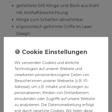
gehärtete SK5 Klinge und Bock aus Stahl
mit Antihaftbeschichtung
Klinge zum Schärfen abnehmbar
ergonomisch geformte Griffe im Laser
Design
Schiebeverschluss für bequeme
Einhandbedienung
mit Aufhängloch
Wir verwenden Cookies und ähnliche
Material Griff: glasfaserverstärkter
Technologien auf unserer Website und
Kunststoff
verarbeiten personenbezogene Daten von
Länge der Klinge: 55mm
Besucher:innen unserer Webseite (z.B. IP-
Gesamtabmessungen: 210x65x26mm
Adresse), um z.B. Inhalte und Anzeigen zu
personalisieren, Medien von Drittanbietern
Gewicht: 0,204kg
einzubinden oder Zugriffe auf unsere Website
zu analysieren. Die Datenverarbeitung erfolgt
erst durch gesetzte Cookies. Wir teilen diese