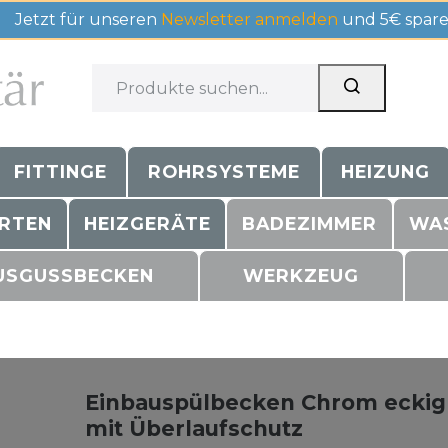
Jetzt für unseren
Newsletter anmelden
und 5€ spare
FITTINGE
ROHRSYSTEME
HEIZUNG
RTEN
HEIZGERÄTE
BADEZIMMER
WA
USGUSSBECKEN
WERKZEUG
Einbauspülbecken Chrom eckig 
mit Überlaufschutz