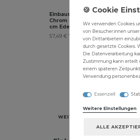
Einbauspülbecken
Einbauspülbecken
Ei
Chrom eckig 100
Chrom eckig aus
Ch
Wir verwenden Cookies un
cm Edelstahl mit
Edelstahl mit
Ede
von Besucher:innen unsere
Abtropffläche
großem
vo
57,49 € *
57,49 € *
37,
von Drittanbietern einzub
rechts "Markus"
Ablaufloch
Ha
"Jakub"
durch gesetzte Cookies. W
Die Datenverarbeitung kan
Zustimmung kann erteilt o
einem späteren Zeitpunkt
Verwendung personenbez
Essenziell
Stat
BESCHREIBUNG
TECH
Weitere Einstellungen
WEITERE DETAILS
HERSTE
ALLE AKZEPTIE