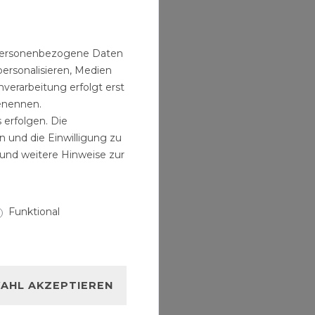
harmatur
it
n personenbezogene Daten
nz
ken
personalisieren, Medien
ahn
verarbeitung erfolgt erst
rmatur
benennen.
 erfolgen. Die
n und die Einwilligung zu
und weitere Hinweise zur
Funktional
AHL AKZEPTIEREN