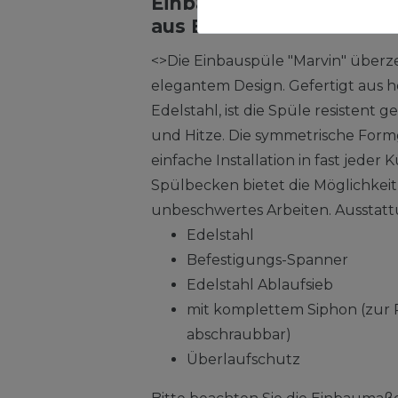
Einbauspülbecken Chro
aus Edelstahl mit Überl
<>Die Einbauspüle "Marvin" überz
elegantem Design. Gefertigt aus 
Edelstahl, ist die Spüle resistent
und Hitze. Die symmetrische Form
einfache Installation in fast jeder
Spülbecken bietet die Möglichkeit
unbeschwertes Arbeiten. Ausstatt
Edelstahl
Befestigungs-Spanner
Edelstahl Ablaufsieb
mit komplettem Siphon (zur
abschraubbar)
Überlaufschutz