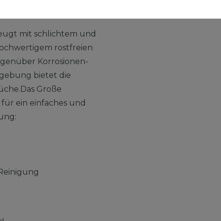
m eckig 44,5 cm
aufschutz
eugt mit schlichtem und
hochwertigem rostfreien
 gegenüber Korrosionen-
gebung bietet die
 Küche.Das Große
 für ein einfaches und
ung:
 Reinigung