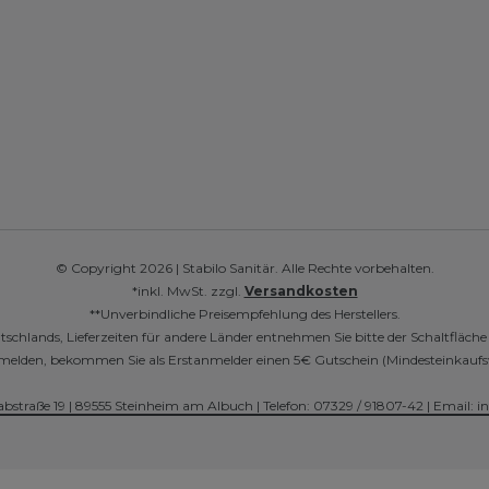
© Copyright 2026 | Stabilo Sanitär. Alle Rechte vorbehalten.
*inkl. MwSt. zzgl.
Versandkosten
**Unverbindliche Preisempfehlung des Herstellers.
utschlands, Lieferzeiten für andere Länder entnehmen Sie bitte der Schaltfläch
r anmelden, bekommen Sie als Erstanmelder einen 5€ Gutschein (Mindesteinkaufs
abstraße 19 | 89555 Steinheim am Albuch | Telefon: 07329 / 91807-42 | Email: i