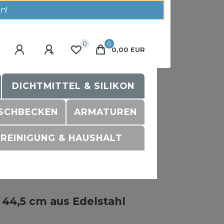
n!
0
0
0,00 EUR
DICHTMITTEL & SILIKON
SCHBECKEN
ARMATUREN
REINIGUNG & HAUSHALT
44,5 cm aus Edelstahl