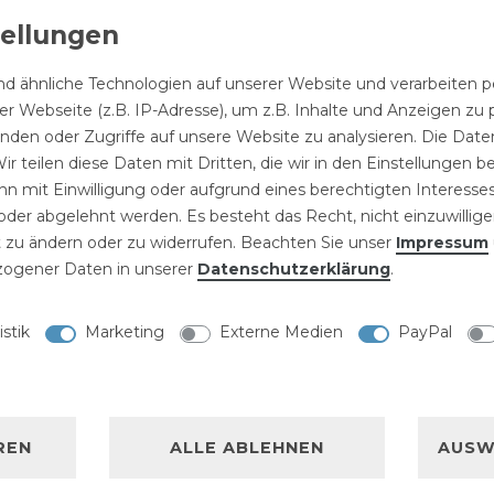
Spültisc
nbauspülbecken
Einbauspülbecken
Rio Graph
rom eckig aus
Chrom eckig 54
d ähnliche Technologien auf unserer Website und verarbeite
Hochgla
Waschbeckenarmatur
lstahl mit
cm aus Edelstahl
Spülbec
Einhebelmischer
r Webseite (z.B. IP-Adresse), um z.B. Inhalte und Anzeigen zu 
rgebohrtem
mit
109,99 € *
29 € *
29,90 € *
Wasserh
Hoch "Rosenstein"
inden oder Zugriffe auf unsere Website zu analysieren. Die Daten
hnloch "Robert"
Überlaufschutz
Küchena
mit Anschluss-Set
"Tom"
ir teilen diese Daten mit Dritten, die wir in den Einstellungen 
57,19 € *
n mit Einwilligung oder aufgrund eines berechtigten Interesses
UVP
der abgelehnt werden. Es besteht das Recht, nicht einzuwillige
58,95 €
 zu ändern oder zu widerrufen. Beachten Sie unser
Impressum
ogener Daten in unserer
Daten­schutz­erklärung
.
istik
Marketing
Externe Medien
PayPal
NISCHE DATEN
LLERKENNZEICHNUNG
REN
ALLE ABLEHNEN
AUSW