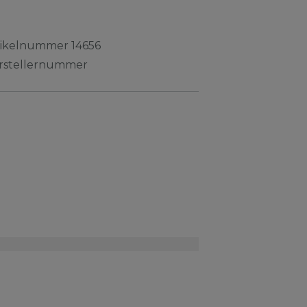
tikelnummer
14656
rstellernummer