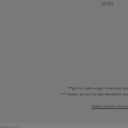
JOBS
***gilt für Lieferungen innerhalb De
**** Sollten Sie sich für den Newslette
Stabilo Sanitär | Schw
----- -----