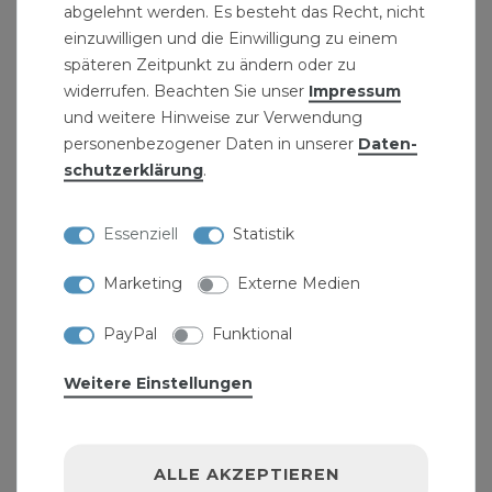
abgelehnt werden. Es besteht das Recht, nicht
einzuwilligen und die Einwilligung zu einem
späteren Zeitpunkt zu ändern oder zu
widerrufen. Beachten Sie unser
Impressum
und weitere Hinweise zur Verwendung
personenbezogener Daten in unserer
Daten­
schutz­erklärung
.
Duscharmatur Chrom Einhebelmischer mit
Stifthebel "Lonetal"
Essenziell
Statistik
25,39 € *
UVP 27,49 €
Marketing
Externe Medien
PayPal
Funktional
Weitere Einstellungen
ALLE AKZEPTIEREN