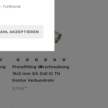
Funktional
AHL AKZEPTIEREN
ung
Pressfitting Verschraubung
16x2 mm 3/4 Zoll IG TH
Kontur Verbundrohr
9,79 € *