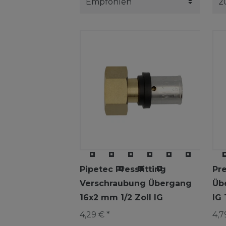
Pipetec Pressfitting
Pr
Verschraubung Übergang
Üb
16x2 mm 1/2 Zoll IG
IG
4,29 € *
4,7