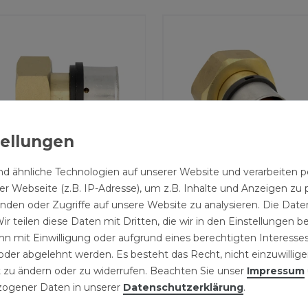
d ähnliche Technologien auf unserer Website und verarbeite
r Webseite (z.B. IP-Adresse), um z.B. Inhalte und Anzeigen zu 
essfitting Verschraubung
Pressfitting Verschraub
inden oder Zugriffe auf unsere Website zu analysieren. Die Daten
ir teilen diese Daten mit Dritten, die wir in den Einstellungen 
ergang 32x3 mm 1 Zoll
Übergang 32x3 mm 1 1/4
n mit Einwilligung oder aufgrund eines berechtigten Interesses
 TH Kontur
Zoll IG TH Kontur
der abgelehnt werden. Es besteht das Recht, nicht einzuwillige
9 € *
14,59 € *
 zu ändern oder zu widerrufen. Beachten Sie unser
Impressum
ogener Daten in unserer
Daten­schutz­erklärung
.