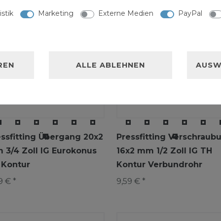
istik
Marketing
Externe Medien
PayPal
REN
ALLE ABLEHNEN
AUSW
essfitting Übergang 20x2
Pressfitting Verschraub
 3/4 Zoll IG Eurokonus
16x2 mm 1/2 Zoll IG TH
 Kontur
Kontur Verbundrohr
9 € *
9,59 € *