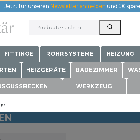
Jetzt für unseren
Newsletter anmelden
und 5€ spare
FITTINGE
ROHRSYSTEME
HEIZUNG
RTEN
HEIZGERÄTE
BADEZIMMER
WA
USGUSSBECKEN
WERKZEUG
nge
EN