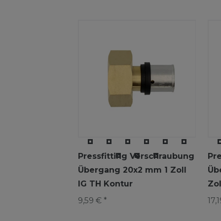
Pressfitting Verschraubung
Pr
Übergang 20x2 mm 1 Zoll
Üb
IG TH Kontur
Zol
9,59 € *
17,