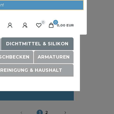
n!
0
0
0,00 EUR
DICHTMITTEL & SILIKON
SCHBECKEN
ARMATUREN
REINIGUNG & HAUSHALT
1
2