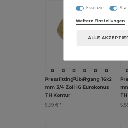
Essenziell
Stat
Weitere Einstellungen
ALLE AKZEPTIE
Pressfitting Übergang 16x2
Pr
mm 3/4 Zoll IG Eurokonus
mm
TH Kontur
TH
5,59 € *
5,8