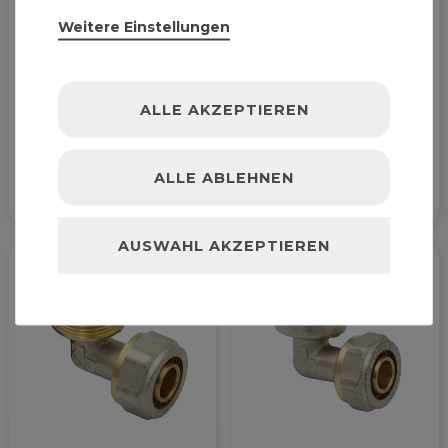
Weitere Einstellungen
Klemmring
Pipetec Klemmring
ALLE AKZEPTIEREN
Schraubfitting Winkel
Schraubfitting Winkel
26x3 90° - 3/4 Zoll
26x3 mm 90° - 1 Zoll
Aussengewinde
AG
6,29 € *
7,09 € *
ALLE ABLEHNEN
AUSWAHL AKZEPTIEREN