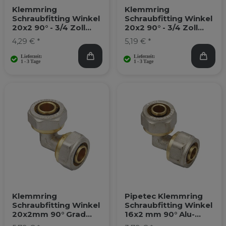
Klemmring
Klemmring
Schraubfitting Winkel
Schraubfitting Winkel
20x2 90° - 3/4 Zoll
20x2 90° - 3/4 Zoll
Aussengewinde
Innengewinde
4,29 € *
5,19 € *
Klemmring
Pipetec Klemmring
Schraubfitting Winkel
Schraubfitting Winkel
20x2mm 90° Grad
16x2 mm 90° Alu-
Alu-Verbundrohr
Verbundrohr