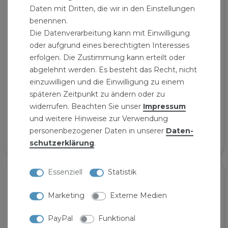
Daten mit Dritten, die wir in den Einstellungen
benennen.
Die Datenverarbeitung kann mit Einwilligung
oder aufgrund eines berechtigten Interesses
erfolgen. Die Zustimmung kann erteilt oder
abgelehnt werden. Es besteht das Recht, nicht
einzuwilligen und die Einwilligung zu einem
Pipetec Klemmring
Klemmring
späteren Zeitpunkt zu ändern oder zu
Schraubfitting Winkel
Schraubfitting Winkel
widerrufen. Beachten Sie unser
Impressum
16x2 mm 90° - 1/2 Zoll
20x2 90° - 1/2 Zoll
IG
Innengewinde
und weitere Hinweise zur Verwendung
3,39 € *
4,29 € *
personenbezogener Daten in unserer
Daten­
schutz­erklärung
.
Essenziell
Statistik
Marketing
Externe Medien
PayPal
Funktional