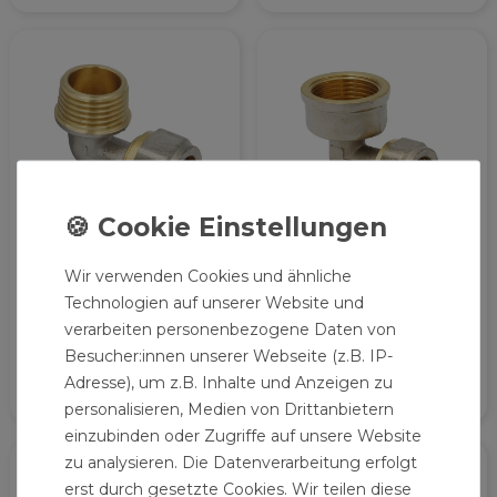
Wir verwenden Cookies und ähnliche
Pipetec
Pipetec Klemmring
Schraubfitting Winkel
Schraubfitting Winkel
Technologien auf unserer Website und
Bogen 16x2 mm 90°
16x2 90° - 3/4 Zoll IG
verarbeiten personenbezogene Daten von
1/2 Zoll AG
3,19 € *
4,29 € *
Besucher:innen unserer Webseite (z.B. IP-
Adresse), um z.B. Inhalte und Anzeigen zu
personalisieren, Medien von Drittanbietern
einzubinden oder Zugriffe auf unsere Website
zu analysieren. Die Datenverarbeitung erfolgt
erst durch gesetzte Cookies. Wir teilen diese