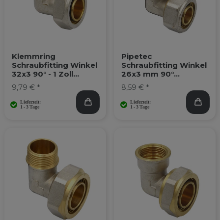
Klemmring
Pipetec
Schraubfitting Winkel
Schraubfitting Winkel
32x3 90° - 1 Zoll
26x3 mm 90°
Innengewinde
Mehrschicht-
9,79 € *
8,59 € *
Verbundrohr