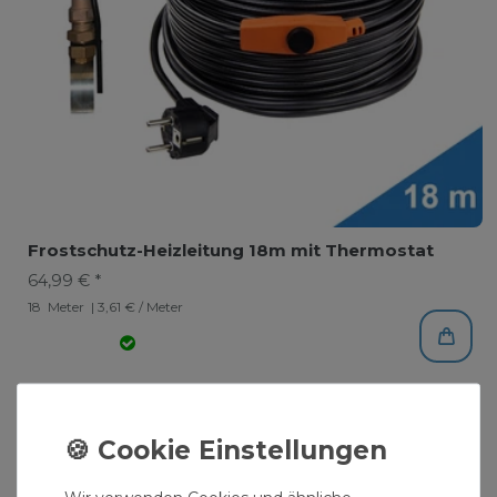
Frostschutz-Heizleitung 18m mit Thermostat
64,99 € *
18
Meter
| 3,61 € / Meter