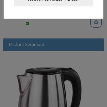
Frostschutz-Heizleitung 24m mit Thermostat
69,99 € *
24
Meter
| 2,92 € / Meter
Blick ins Sortiment