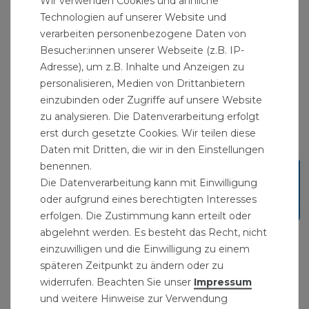
Wir verwenden Cookies und ähnliche
Technologien auf unserer Website und
verarbeiten personenbezogene Daten von
Besucher:innen unserer Webseite (z.B. IP-
Adresse), um z.B. Inhalte und Anzeigen zu
personalisieren, Medien von Drittanbietern
einzubinden oder Zugriffe auf unsere Website
zu analysieren. Die Datenverarbeitung erfolgt
erst durch gesetzte Cookies. Wir teilen diese
Daten mit Dritten, die wir in den Einstellungen
benennen.
Die Datenverarbeitung kann mit Einwilligung
oder aufgrund eines berechtigten Interesses
erfolgen. Die Zustimmung kann erteilt oder
abgelehnt werden. Es besteht das Recht, nicht
Frostschutz-Heizleitung 14m mit Thermostat
einzuwilligen und die Einwilligung zu einem
59,99 € *
späteren Zeitpunkt zu ändern oder zu
14
Meter
| 4,28 € / Meter
widerrufen. Beachten Sie unser
Impressum
und weitere Hinweise zur Verwendung