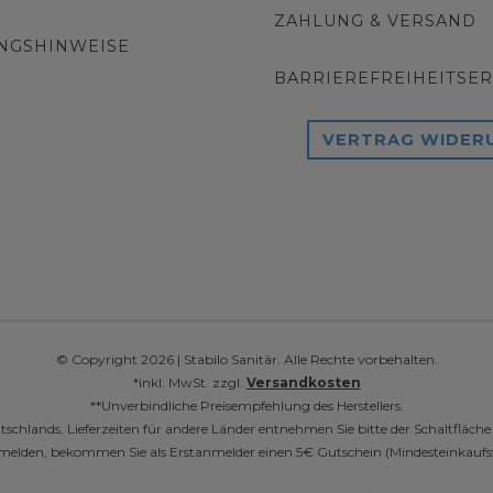
ZAHLUNG & VERSAND
NGSHINWEISE
BARRIEREFREIHEITSE
VERTRAG WIDER
© Copyright 2026 | Stabilo Sanitär. Alle Rechte vorbehalten.
*inkl. MwSt. zzgl.
Versandkosten
**Unverbindliche Preisempfehlung des Herstellers.
utschlands, Lieferzeiten für andere Länder entnehmen Sie bitte der Schaltfläch
r anmelden, bekommen Sie als Erstanmelder einen 5€ Gutschein (Mindesteinkaufs