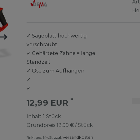
Ar
He
✓
Sägeblatt hochwertig
verschraubt
✓
Gehärtete Zähne = lange
Standzeit
✓
Öse zum Aufhängen
✓
✓
*
12,99 EUR
Inhalt
1
Stück
Grundpreis
12,99 € / Stück
Versandkosten
*inkl. ges. MwSt. zzgl.