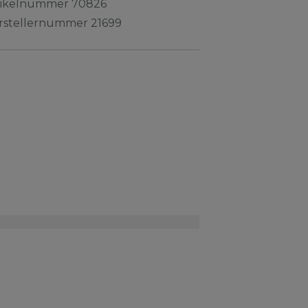
tikelnummer
70826
rstellernummer
21699