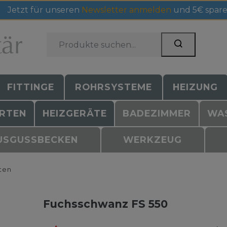
Jetzt für unseren
Newsletter anmelden
und 5€ spare
FITTINGE
ROHRSYSTEME
HEIZUNG
RTEN
HEIZGERÄTE
BADEZIMMER
WA
USGUSSBECKEN
WERKZEUG
ten
Fuchsschwanz FS 550