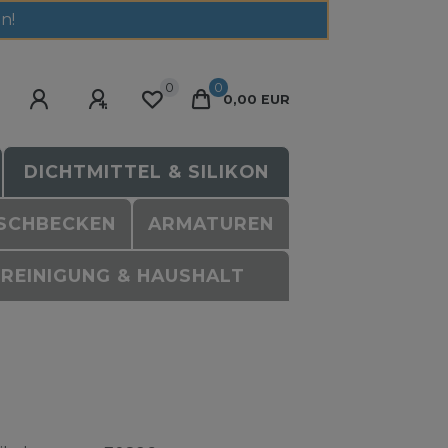
n!
0
0
0,00 EUR
DICHTMITTEL & SILIKON
SCHBECKEN
ARMATUREN
REINIGUNG & HAUSHALT