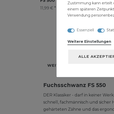
FS 500
FS 450
Zustimmung kann erteilt o
11,99 € *
9,99 € *
einem späteren Zeitpunkt
Verwendung personenbez
Essenziell
Stat
Weitere Einstellungen
BESCHREIBUNG
TECH
ALLE AKZEPTIE
WEITERE DETAILS
HERSTE
Fuchsschwanz FS 550
DER Klassiker - darf in keiner Werk
schnell, fachmännisch und sicher 
gehärteten Zähne und das ergon