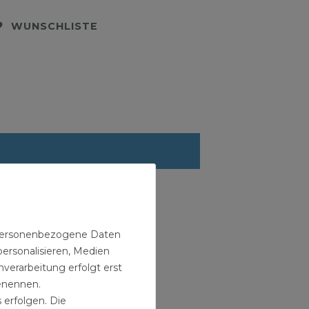
WUNSCHLISTE
n personenbezogene Daten
personalisieren, Medien
verarbeitung erfolgt erst
benennen.
 erfolgen. Die
eblätter