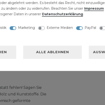
27,99 € *
der abgelehnt werden. Es besteht das Recht, nicht einzuwillige
Set 10 tei
 zu ändern oder zu widerrufen. Beachten Sie unser
Impressum
Schaft D
ogener Daten in unserer
Daten­schutz­erklärung
.
4,99 € *
1
Set
| 4,99 €
istik
Marketing
Externe Medien
PayPal
NISCHE DATEN
REN
ALLE ABLEHNEN
AUSW
LLERKENNZEICHNUNG
statt fehlen! Sägen Sie
Holz und Kunststoffe. Die
omisch geformte