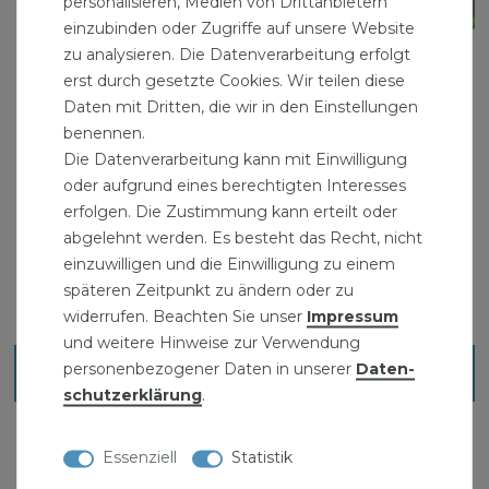
personalisieren, Medien von Drittanbietern
einzubinden oder Zugriffe auf unsere Website
zu analysieren. Die Datenverarbeitung erfolgt
erst durch gesetzte Cookies. Wir teilen diese
Daten mit Dritten, die wir in den Einstellungen
benennen.
Gartenschlauch Grau 1/2 Zoll 25 m 5-lagig
verstärkt knickfest "Premium"
Die Datenverarbeitung kann mit Einwilligung
26,99 € *
oder aufgrund eines berechtigten Interesses
UVP 37,99 €
erfolgen. Die Zustimmung kann erteilt oder
25
Meter
| 1,08 € / Meter
abgelehnt werden. Es besteht das Recht, nicht
einzuwilligen und die Einwilligung zu einem
späteren Zeitpunkt zu ändern oder zu
widerrufen. Beachten Sie unser
Impressum
und weitere Hinweise zur Verwendung
personenbezogener Daten in unserer
Daten­
Blick ins Sortiment
schutz­erklärung
.
Essenziell
Statistik