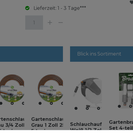
Lieferzeit: 1 - 3 Tage***
Blick ins Sortiment
rtenschlauch
Gartenschlauch
Gartenbr
Schlauchaufroller
u 3/4 Zoll 50
Grau 1 Zoll 25 m
Set 4-teil
Weiß 1/2 Zoll 35
5-lagig
5-lagig