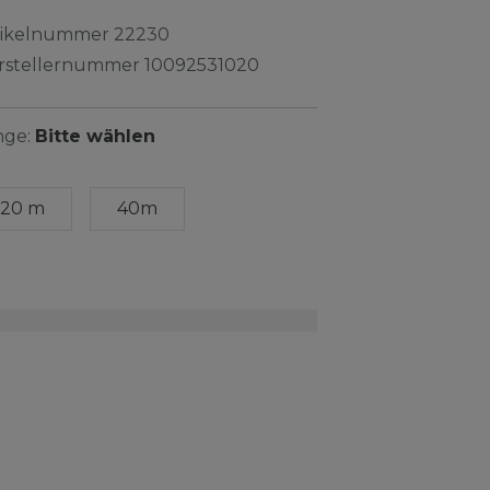
tikelnummer
22230
rstellernummer
10092531020
nge:
Bitte wählen
20 m
40m