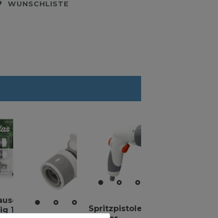
WUNSCHLISTE
ause
Spritzpistole mit 7
ig 1/2" /