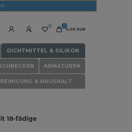
n!
0
0
0,00 EUR
DICHTMITTEL & SILIKON
SCHBECKEN
ARMATUREN
REINIGUNG & HAUSHALT
t 18-fädige