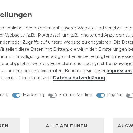
5/8" Sprü
m
stärkt knick
verstärkt knick
,90 € *
99,00 € *
Schlauch
selbstaufrollend
d drehfest
und drehfest
5,29 € *
113,40 € *
Schnellk
eter
| 2,64 € /
25
Meter
| 3,96 € /
und 180° drehbar
artflex"
"Smartflex"
1
Set
| 5,29 € 
BRADAS 
35
Meter
| 3,24 € / Meter
"White Line"
r
Meter
5500-12K
d ähnliche Technologien auf unserer Website und verarbeite
r Webseite (z.B. IP-Adresse), um z.B. Inhalte und Anzeigen zu 
inden oder Zugriffe auf unsere Website zu analysieren. Die Daten
ir teilen diese Daten mit Dritten, die wir in den Einstellungen 
n mit Einwilligung oder aufgrund eines berechtigten Interesses
NISCHE DATEN
der abgelehnt werden. Es besteht das Recht, nicht einzuwillige
Produktinformatione
 zu ändern oder zu widerrufen. Beachten Sie unser
Impressum
LLERKENNZEICHNUNG
ogener Daten in unserer
Daten­schutz­erklärung
.
DATENBLATT
Download
istik
Marketing
Externe Medien
PayPal
3/4" mit 18-
ng
BROSCHÜRE
g überzeugt durch
REN
ALLE ABLEHNEN
AUSW
bigkeit und ist ideal
Download