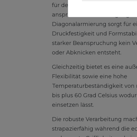
für den intensiven Dauereinsa
anspruchsvollen Bedingungen. 
Diagonalarmierung sorgt für 
Druckfestigkeit und Formstabil
starker Beanspruchung kein Ve
oder Abknicken entsteht.
Gleichzeitig bietet es eine a
Flexibilität sowie eine hohe
Temperaturbeständigkeit von 
bis plus 60 Grad Celsius wodurc
einsetzen lässt.
Die robuste Verarbeitung mac
strapazierfähig während die e