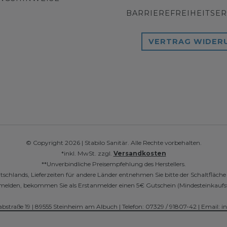
BARRIEREFREIHEITSE
VERTRAG WIDER
© Copyright 2026 | Stabilo Sanitär. Alle Rechte vorbehalten.
*inkl. MwSt. zzgl.
Versandkosten
**Unverbindliche Preisempfehlung des Herstellers.
utschlands, Lieferzeiten für andere Länder entnehmen Sie bitte der Schaltfläch
r anmelden, bekommen Sie als Erstanmelder einen 5€ Gutschein (Mindesteinkaufs
abstraße 19 | 89555 Steinheim am Albuch | Telefon: 07329 / 91807-42 | Email: i