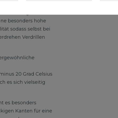
tz unter
Die 18 fädige
eine besonders hohe
ität sodass selbst bei
rdrehen Verdrillen
ußergewöhnliche
minus 20 Grad Celsius
h es sich vielseitig
ht es besonders
ckigen Kanten für eine