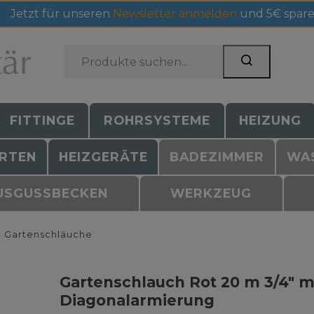
Jetzt für unseren
Newsletter anmelden
und 5€ spare
FITTINGE
ROHRSYSTEME
HEIZUNG
RTEN
HEIZGERÄTE
BADEZIMMER
WA
USGUSSBECKEN
WERKZEUG
Gartenschläuche
Gartenschlauch Rot 20 m 3/4" mi
Diagonalarmierung