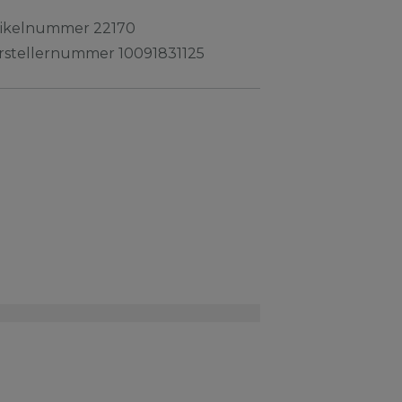
tikelnummer
22170
rstellernummer
10091831125