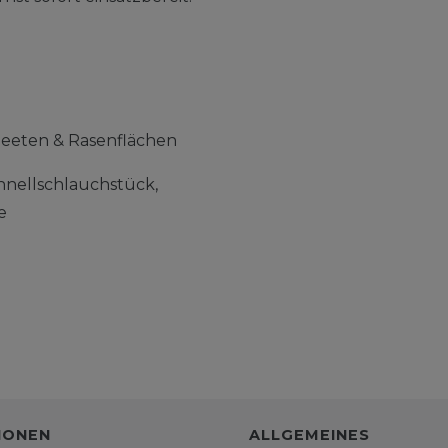
Beeten & Rasenflächen
hnellschlauchstück,
e
IONEN
ALLGEMEINES