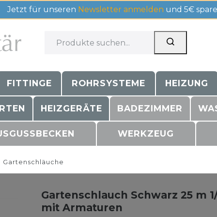
Jetzt für unseren
Newsletter anmelden
und 5€ spare
FITTINGE
ROHRSYSTEME
HEIZUNG
RTEN
HEIZGERÄTE
BADEZIMMER
WA
USGUSSBECKEN
WERKZEUG
Gartenschläuche
Gartenschlauch Schwarz 25 m 1/
mit Armaturen