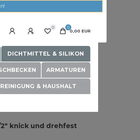
n!
0
0
0,00 EUR
DICHTMITTEL & SILIKON
SCHBECKEN
ARMATUREN
REINIGUNG & HAUSHALT
2" knick und drehfest