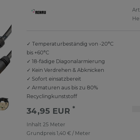
Ar
He
✓
Temperaturbeständig von -20°C
bis +60°C
✓
18-fädige Diagonalarmierung
✓
Kein Verdrehen & Abknicken
✓
Sofort einsatzbereit
✓
Armaturen aus bis zu 80%
Recyclingkunststoff
*
34,95 EUR
Inhalt
25
Meter
Grundpreis
1,40 € / Meter