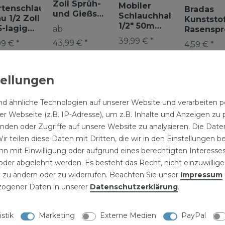
Zoll Sprüh-
Mobiler
rtenschlauch
Bradas
und Gießset
Schlauchhalter
u 1/2 Zoll 20
Kunststo
mit Spritze,
1/2" 50m
5-lagig
ab
Rasensp
Brause und
ZINCANTO
stärkt mit
17m
39,99 € *
43,99 € *
99 € *
Schlauch 15-
4,59 € *
schlussset
Gartensp
50 m
1
Set
| 43,99 € /
eter
| 1,60 € /
artflex"
Impulssp
Satz
r
Kreisreg
d ähnliche Technologien auf unserer Website und verarbeite
r Webseite (z.B. IP-Adresse), um z.B. Inhalte und Anzeigen zu 
inden oder Zugriffe auf unsere Website zu analysieren. Die Daten
ir teilen diese Daten mit Dritten, die wir in den Einstellungen 
n mit Einwilligung oder aufgrund eines berechtigten Interesses
NISCHE DATEN
der abgelehnt werden. Es besteht das Recht, nicht einzuwillige
 zu ändern oder zu widerrufen. Beachten Sie unser
Impressum
LLERKENNZEICHNUNG
ogener Daten in unserer
Daten­schutz­erklärung
.
25 m 1/2" knick
istik
Marketing
Externe Medien
PayPal