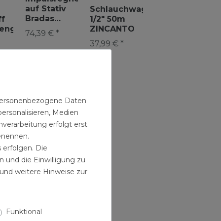
auf Stativ
Schlauchwagen
Bradas
ff
1/2" 50m
WHITE LINE
renger
ZINCANTO
74,39 € *
37,99 € *
renger
renger
ner
n personenbezogene Daten
personalisieren, Medien
verarbeitung erfolgt erst
benennen.
 erfolgen. Die
n und die Einwilligung zu
und weitere Hinweise zur
Funktional