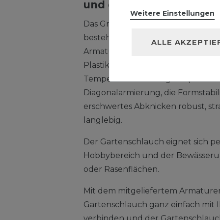
und drehfest mit Armat
Weitere Einstellungen
Das Grundmaterial, die Armieru
besteht aus 100% post-industrielle
ALLE AKZEPTIE
Armaturen hingegen bestehen bis
Plastik. Zudem ist der Gartenschl
Temperaturbeständigkeit (-20°C bis
Diagonalarmierung, die Formstabil
erschwertes Abknicken robust, str
langlebig.
Der Gartenschlauch eignet sich pe
Hobbybereich und der Bewässeru
oder Rasenflächen.
Mit dem mitgeliefertem Armature
Gartenschlauch ganz einfach mit
verbinden und der Gartenschlauch i