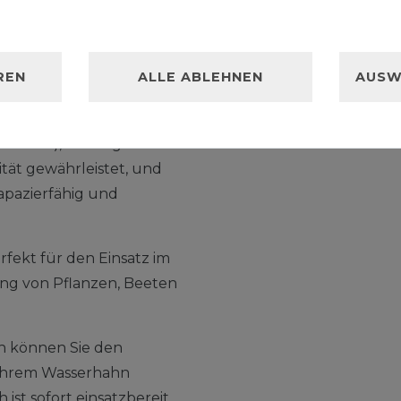
uren
ng und die Ummantelung
n recyceltem Plastik. Die
REN
ALLE ABLEHNEN
AUSW
 zu 80% aus recyceltem
auch durch
 +60°C), 18-fädige
ität gewährleistet, und
apazierfähig und
rfekt für den Einsatz im
ng von Pflanzen, Beeten
n können Sie den
 Ihrem Wasserhahn
st sofort einsatzbereit.