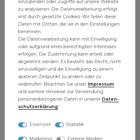
einzubinden oder Zugriffe auf unsere Website
zu analysieren. Die Datenverarbeitung erfolgt
erst durch gesetzte Cookies. Wir teilen diese
Daten mit Dritten, die wir in den Einstellungen
benennen.
Die Datenverarbeitung kann mit Einwilligung
oder aufgrund eines berechtigten Interesses
erfolgen. Die Zustimmung kann erteilt oder
abgelehnt werden. Es besteht das Recht, nicht
Dichtungssortiment O-Ring 407-teilig
einzuwilligen und die Einwilligung zu einem
späteren Zeitpunkt zu ändern oder zu
17,19 € *
widerrufen. Beachten Sie unser
Impressum
407
Stück
| 0,04 € / Stück
und weitere Hinweise zur Verwendung
personenbezogener Daten in unserer
Daten­
schutz­erklärung
.
Essenziell
Statistik
Marketing
Externe Medien