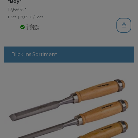
"Boy"
17,69 € *
1
Set
| 17,69 € / Satz
Blick ins Sortiment