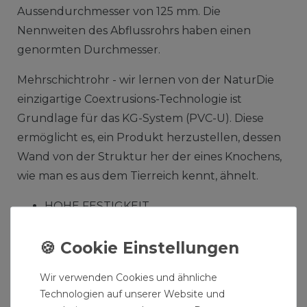
Aussendurchmesser von 125 mm. Die
Nennweiten des Abflussrohrs haben einen
genormten Durchmesser.
Mehrschichtrohr - wir lernen von der NaturDie
einzigartige Coextrusions-Technologie ist
Grundlage für das KG-System (PVC-U). Diese
ermöglicht es, ein Produkt herzustellen, dessen
Wand von der Struktur her der eines Knochens,
wie man es aus dem Tierreich kennt, ähnelt.
HOHE FESTIGKEIT
ELASTISCHES VERHALTEN
LANGZEIT STABILITÄT
WerkstoffBei der Entwicklung der Coex-
Wir verwenden Cookies und ähnliche
Technologie wurde der Schwerpunkt auf die
Technologien auf unserer Website und