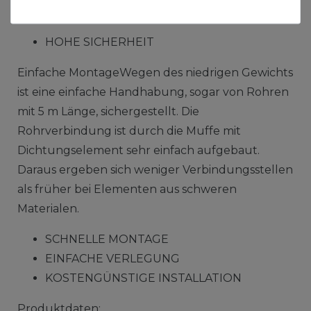
Ringsteifigkeitsklasse SN 4.
HOHE SICHERHEIT
Einfache MontageWegen des niedrigen Gewichts
ist eine einfache Handhabung, sogar von Rohren
mit 5 m Länge, sichergestellt. Die
Rohrverbindung ist durch die Muffe mit
Dichtungselement sehr einfach aufgebaut.
Daraus ergeben sich weniger Verbindungsstellen
als früher bei Elementen aus schweren
Materialen.
SCHNELLE MONTAGE
EINFACHE VERLEGUNG
KOSTENGÜNSTIGE INSTALLATION
Produktdaten: