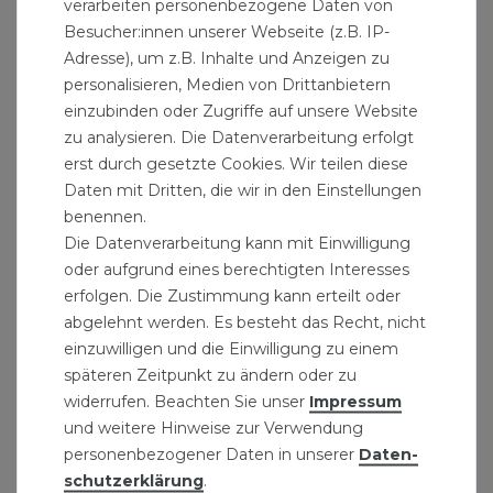
verarbeiten personenbezogene Daten von
Erhöhung des Potenzials, den das Poly­
Besucher:innen unserer Webseite (z.B. IP-
vinylchlorid (PVC-U, hart) als hochentwickelter
Adresse), um z.B. Inhalte und Anzeigen zu
und über die Jahre bewährter Werkstoff bietet,
personalisieren, Medien von Drittanbietern
gelegt. Das Ergebnis sind Kanalrohre und
einzubinden oder Zugriffe auf unsere Website
Formstücke mit einer vollkommen glatten
zu analysieren. Die Datenverarbeitung erfolgt
Innenwand, die beständig gegen Abrasion ist,
erst durch gesetzte Cookies. Wir teilen diese
Daten mit Dritten, die wir in den Einstellungen
und einem elastischen Kern, der sowohl
benennen.
Bodendruck- als auch Verkehrslasten aushält.
Die Datenverarbeitung kann mit Einwilligung
oder aufgrund eines berechtigten Interesses
LEBENSDAUER BIS ZU 100 JAHRE
erfolgen. Die Zustimmung kann erteilt oder
CHEMISCHE BESTÄNDIGKEIT GEGENÜBER
abgelehnt werden. Es besteht das Recht, nicht
CHEMISCH AGRESSIVEN MEDIEN
einzuwilligen und die Einwilligung zu einem
BESTÄNDIGKEIT GEGEN ABRIEB
späteren Zeitpunkt zu ändern oder zu
UNEMPFINDLICH GEGENÜBER
widerrufen. Beachten Sie unser
Impressum
BODENSETZUNGEN
und weitere Hinweise zur Verwendung
personenbezogener Daten in unserer
Daten­
HERVORRAGENDE HYDRAULISCHE
schutz­erklärung
.
EIGENSCHAFTEN