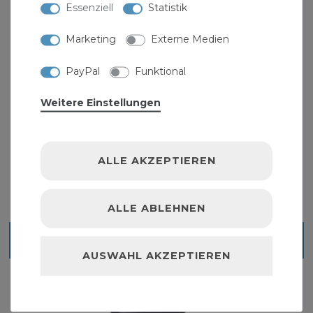
Essenziell
Statistik
Marketing
Externe Medien
PayPal
Funktional
Durgo Belüftungsventil DN20 3/4 Zoll Aussen-
Weitere Einstellungen
Gewinde Siphon Rohrbelüfter
43,99 € *
ALLE AKZEPTIEREN
ALLE ABLEHNEN
Blick ins Sortiment
AUSWAHL AKZEPTIEREN