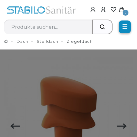
0
☰
Dach
Steildach
Ziegeldach