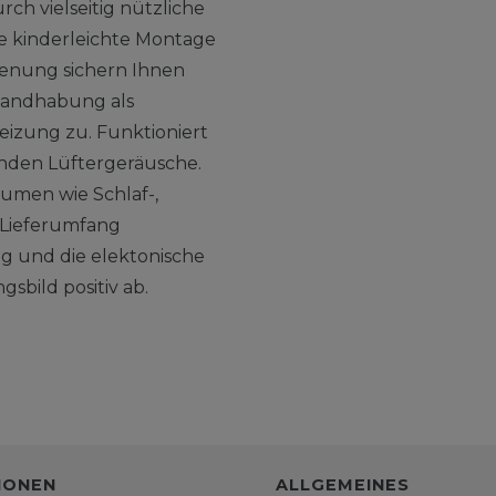
rch vielseitig nützliche
ie kinderleichte Montage
ienung sichern Ihnen
Handhabung als
Heizung zu. Funktioniert
enden Lüftergeräusche.
äumen wie Schlaf-,
m Lieferumfang
g und die elektonische
bild positiv ab.
IONEN
ALLGEMEINES