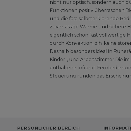
nicht nur optisch, sondern auch du
Funktionen positiv überraschen.D
und die fast selbsterklärende Bed
zuverlässige Wärme und sichere 
eigentlich schon fast vollwertige 
durch Konvektion, d.h. keine stör
Deshalb besonders ideal in Ruher
Kinder-, und Arbeitszimmer.Die i
enthaltene Infrarot-Fernbedienun
Steuerung runden das Erscheinungs
PERSÖNLICHER BEREICH
INFORMAT