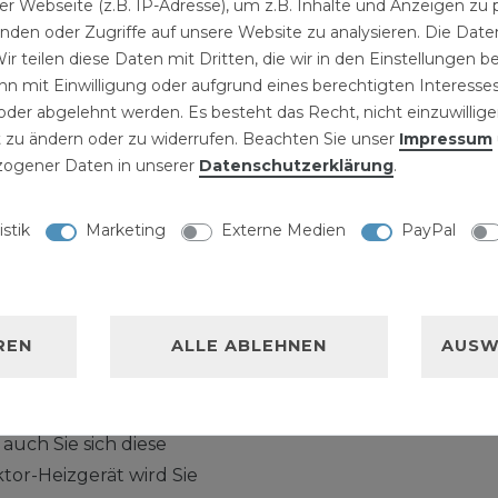
r Webseite (z.B. IP-Adresse), um z.B. Inhalte und Anzeigen zu 
1200 mm
3
Stück
| 20,
inden oder Zugriffe auf unsere Website zu analysieren. Die Daten
ir teilen diese Daten mit Dritten, die wir in den Einstellungen 
n mit Einwilligung oder aufgrund eines berechtigten Interesses
der abgelehnt werden. Es besteht das Recht, nicht einzuwillige
 zu ändern oder zu widerrufen. Beachten Sie unser
Impressum
ogener Daten in unserer
Daten­schutz­erklärung
.
istik
Marketing
Externe Medien
PayPal
NISCHE DATEN
LLERKENNZEICHNUNG
REN
ALLE ABLEHNEN
AUSW
00 weiß
, geht doch nichts über
auch Sie sich diese
or-Heizgerät wird Sie