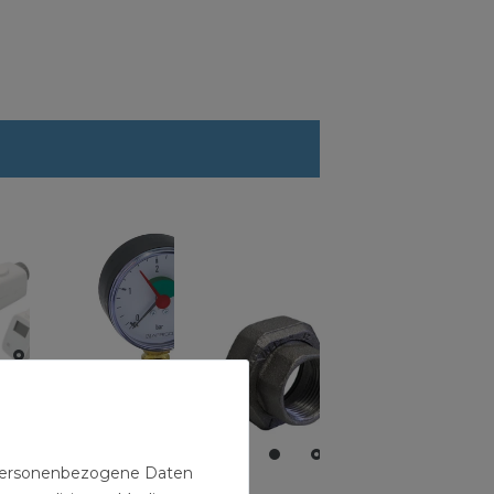
ort
parregler
Sanicomfort
p RD, M
Heizungsmanometer
n personenbezogene Daten
3/8" 0-4 Bar