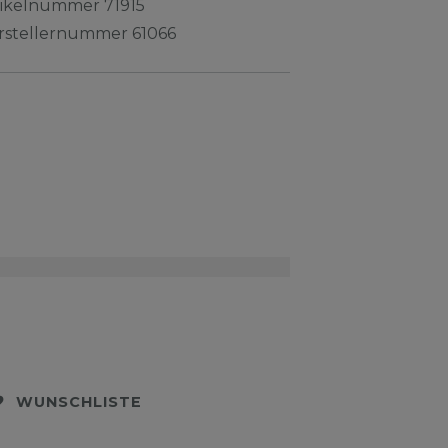
tikelnummer
71915
rstellernummer
61066
WUNSCHLISTE