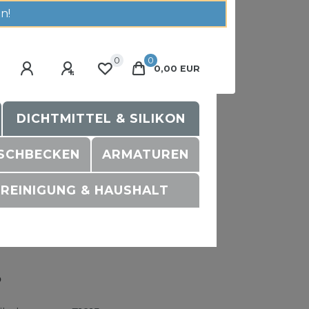
n!
0
0
0,00 EUR
DICHTMITTEL & SILIKON
SCHBECKEN
ARMATUREN
REINIGUNG & HAUSHALT
ß