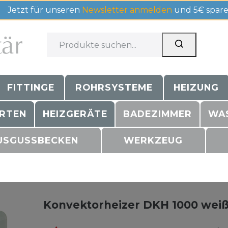
Jetzt für unseren
Newsletter anmelden
und 5€ spare
FITTINGE
ROHRSYSTEME
HEIZUNG
RTEN
HEIZGERÄTE
BADEZIMMER
WA
USGUSSBECKEN
WERKZEUG
Konvektorheizer DKH 1000 wei