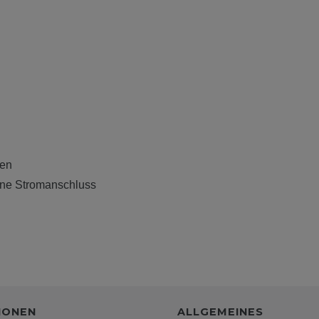
ßen
hne Stromanschluss
IONEN
ALLGEMEINES