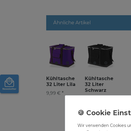
Ähnliche Artikel
Kühltasche
Kühltasche
32 Liter Lila
32 Liter
Schwarz
9,99 € *
9,99 € *
Wir verwenden Cookies un