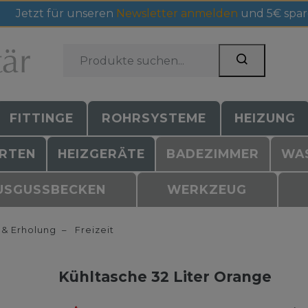
Jetzt für unseren
Newsletter anmelden
und 5€ spar
FITTINGE
ROHRSYSTEME
HEIZUNG
RTEN
HEIZGERÄTE
BADEZIMMER
WA
USGUSSBECKEN
WERKZEUG
 & Erholung
Freizeit
Kühltasche 32 Liter Orange