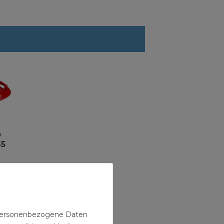
b
65
n personenbezogene Daten