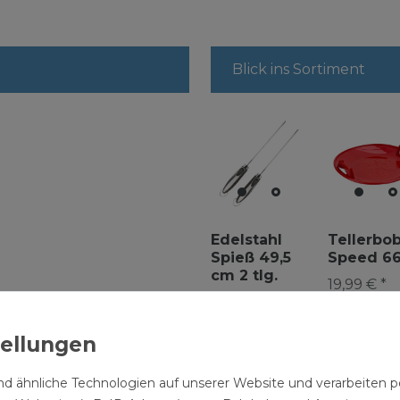
Blick ins Sortiment
Edelstahl
Tellerbo
Spieß 49,5
Speed 6
cm 2 tlg.
19,99 € *
8,99 € *
2
Stück
| 4,50 € /
Stück
d ähnliche Technologien auf unserer Website und verarbeite