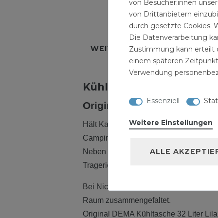
von Besucher:innen unsere
von Drittanbietern einzub
durch gesetzte Cookies. W
BESCHREIBUNG
TECH
Die Datenverarbeitung kan
WEITERE DETAILS
HERSTE
Zustimmung kann erteilt o
einem späteren Zeitpunkt
Verwendung personenbez
Kühltasche 32 Liter Ora
Essenziell
Stat
Original DEMA Kühltasche 
Weitere Einstellungen
Hält Kaltes kalt und Warmes warm - id
Camping, Picknick, Arbeit, Heim und Fre
ALLE AKZEPTIE
Neben einer separaten Außentasche un
Trageriemen gibt es noch einen verstel
Bei Nichtgebrauch ist die Kühltasche r
Raum zusammengefaltet.
Original DEMA Kühltasche 32 Liter Lila