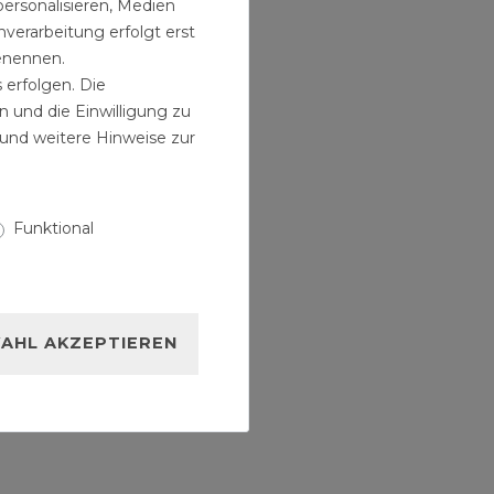
personalisieren, Medien
verarbeitung erfolgt erst
benennen.
 erfolgen. Die
n und die Einwilligung zu
und weitere Hinweise zur
Funktional
AHL AKZEPTIEREN