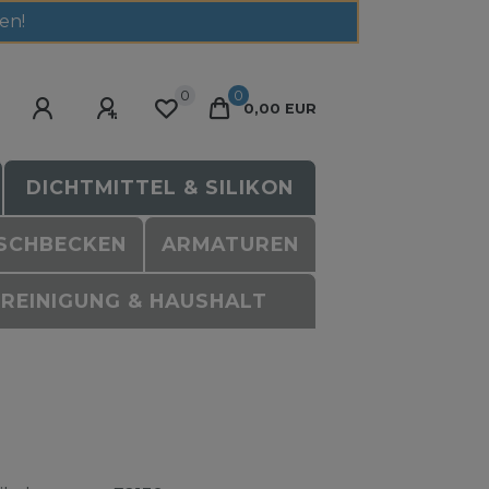
en!
0
0
0,00 EUR
DICHTMITTEL & SILIKON
SCHBECKEN
ARMATUREN
REINIGUNG & HAUSHALT