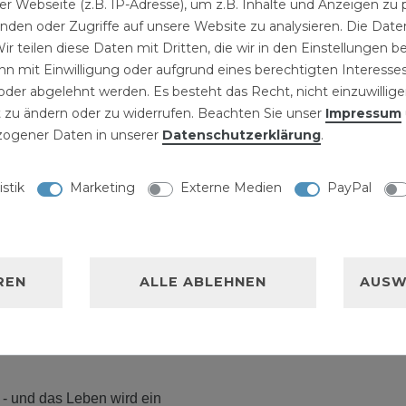
r Webseite (z.B. IP-Adresse), um z.B. Inhalte und Anzeigen zu 
inden oder Zugriffe auf unsere Website zu analysieren. Die Daten
ir teilen diese Daten mit Dritten, die wir in den Einstellungen 
NISCHE DATEN
n mit Einwilligung oder aufgrund eines berechtigten Interesses
LLERKENNZEICHNUNG
der abgelehnt werden. Es besteht das Recht, nicht einzuwillige
 zu ändern oder zu widerrufen. Beachten Sie unser
Impressum
ogener Daten in unserer
Daten­schutz­erklärung
.
nge
istik
Marketing
Externe Medien
PayPal
32 Liter Orange
eal beim Einkaufen,
izeit.
REN
ALLE ABLEHNEN
AUSW
d den 2 seitlichen
lbaren Schultergurt.
uckzuck wieder auf kleinsten
 - und das Leben wird ein