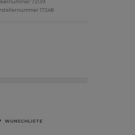
tikelnummer
72139
rstellernummer
17248
WUNSCHLISTE