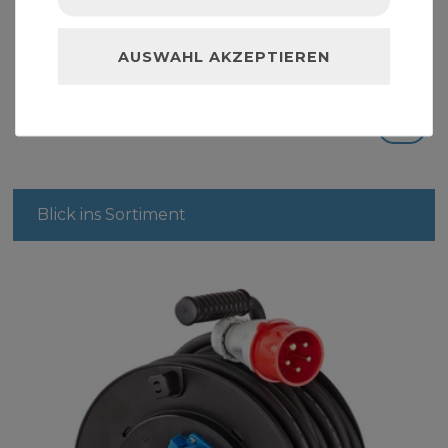
PE-HD Trinkwasserrohr PE100 PN16 50mm / 1
1/2" 100m
AUSWAHL AKZEPTIEREN
399,00 € *
100
Meter
| 3,99 € / Meter
Blick ins Sortiment