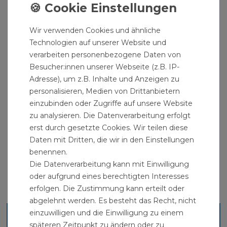
DVGW-Zulassung
Hersteller: Gebo
Wir verwenden Cookies und ähnliche
Herstellernummer: 130250
Technologien auf unserer Website und
verarbeiten personenbezogene Daten von
Lieferumfang: PE Rohr Kupplung
Besucher:innen unserer Webseite (z.B. IP-
Verschraubung 50 mm 1 1/2 Zoll Muffe
Adresse), um z.B. Inhalte und Anzeigen zu
personalisieren, Medien von Drittanbietern
Passende PE-Rohre und PE-Trinkwasserrohre
einzubinden oder Zugriffe auf unsere Website
finden sie in unserem Sortiment und weitere
zu analysieren. Die Datenverarbeitung erfolgt
erst durch gesetzte Cookies. Wir teilen diese
Daten mit Dritten, die wir in den Einstellungen
benennen.
Die Datenverarbeitung kann mit Einwilligung
oder aufgrund eines berechtigten Interesses
erfolgen. Die Zustimmung kann erteilt oder
abgelehnt werden. Es besteht das Recht, nicht
einzuwilligen und die Einwilligung zu einem
Ähnliche Artikel
späteren Zeitpunkt zu ändern oder zu