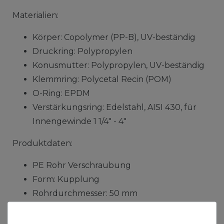
Materialien:
Körper: Copolymer (PP-B), UV-beständig
Druckring: Polypropylen
Konusmutter: Polypropylen, UV-beständig
Klemmring: Polycetal Recin (POM)
O-Ring: EPDM
Verstärkungsring: Edelstahl, AISI 430, für
Innengewinde 1 1/4" - 4"
Produktdaten:
PE Rohr Verschraubung
Form: Kupplung
Rohrdurchmesser: 50 mm
Nennweite: DN40
Material: PE Kunststoff