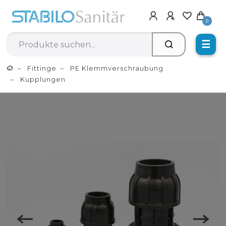
0
☰
Fittinge
PE Klemmverschraubung
Kupplungen