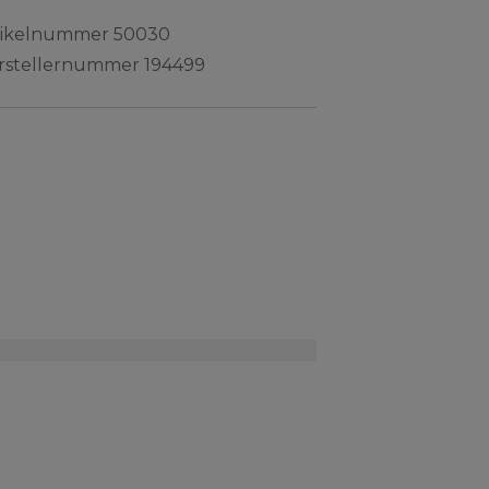
tikelnummer
50030
rstellernummer
194499