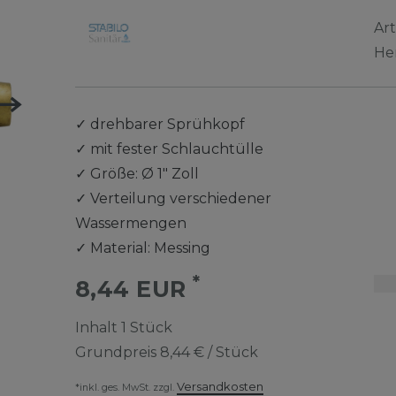
Ar
He
✓
drehbarer Sprühkopf
✓
mit fester Schlauchtülle
✓
Größe: Ø 1" Zoll
✓
Verteilung verschiedener
Wassermengen
✓
Material: Messing
*
8,44 EUR
Inhalt
1
Stück
Grundpreis
8,44 € / Stück
Versandkosten
*inkl. ges. MwSt. zzgl.