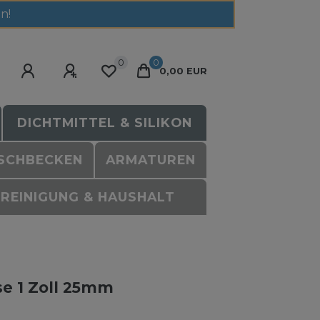
n!
0
0
0,00 EUR
DICHTMITTEL & SILIKON
SCHBECKEN
ARMATUREN
REINIGUNG & HAUSHALT
se 1 Zoll 25mm