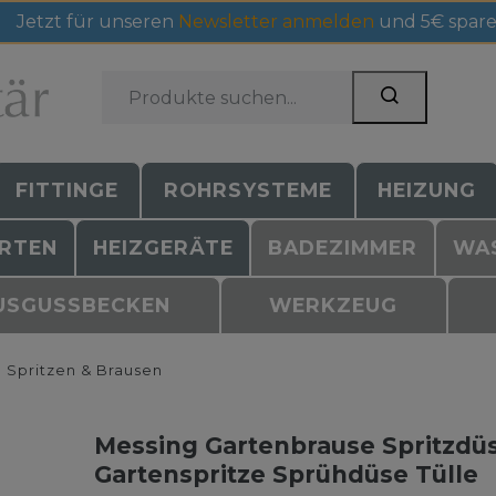
Jetzt für unseren
Newsletter anmelden
und 5€ spare
FITTINGE
ROHRSYSTEME
HEIZUNG
RTEN
HEIZGERÄTE
BADEZIMMER
WA
USGUSSBECKEN
WERKZEUG
Spritzen & Brausen
Messing Gartenbrause Spritzdü
Gartenspritze Sprühdüse Tülle