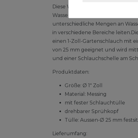
Diese Wasserspritzen werden im 
Wasserschläuche angeschlossen 
unterschiedliche Mengen an Was
in verschiedene Bereiche leiten.Die
einen 1-Zoll-Gartenschlauch mit
von 25 mm geeignet und wird mitt
und einer Schlauchschelle am Sch
Produktdaten:
Größe: Ø 1" Zoll
Material: Messing
mit fester Schlauchtülle
drehbarer Sprühkopf
Tülle: Aussen-Ø 25 mm festsi
Lieferumfang: