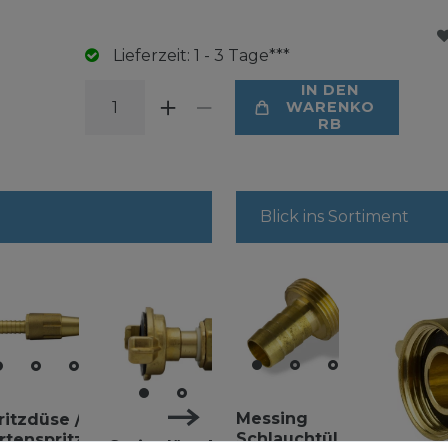
Lieferzeit: 1 - 3 Tage***
IN DEN
WARENKO
RB
Blick ins Sortiment
Messing
Messing
ritzdüse /
Spritzdüse
Schlauchtülle
Gartenb
rtenspritze
1/2 Zoll
Spritzdüse 1/2