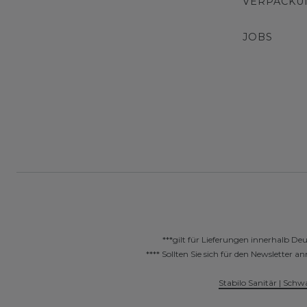
VERPACKU
JOBS
***gilt für Lieferungen innerhalb De
**** Sollten Sie sich für den Newslette
Stabilo Sanitär | Schw