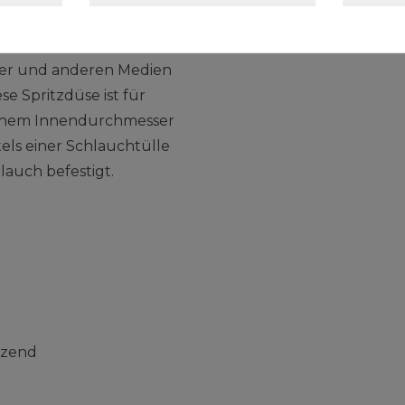
Gartenbau an
und können
ser und anderen Medien
se Spritzdüse ist für
 einem Innendurchmesser
els einer Schlauchtülle
lauch befestigt.
tzend