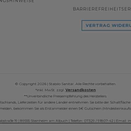
NGSHINWEISE
BARRIEREFREIHEITSE
VERTRAG WIDER
© Copyright 2026 | Stabilo Sanitär. Alle Rechte vorbehalten.
*inkl. MwSt. zzgl.
Versandkosten
**Unverbindliche Preisempfehlung des Herstellers.
utschlands, Lieferzeiten für andere Länder entnehmen Sie bitte der Schaltfläch
r anmelden, bekommen Sie als Erstanmelder einen 5€ Gutschein (Mindesteinkaufs
abstraße 19 | 89555 Steinheim am Albuch | Telefon: 07329 / 91807-42 | Email: i