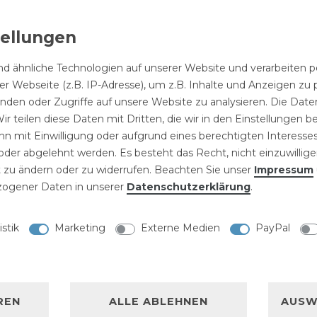
13-14 mm auf
Spritzd
 Zoll
Messing
Zoll SIRO
3/4 Zoll AG
1/2" SIR
ssing mit
Gartenspritze
Sprühdüse
3,59 € *
3,99 € *
9 € *
5,49 € *
Sprühdü
hlauchtülle
mit GK-
Kupplung
Messing
4,01 € *
Schlauch
Kupplung
Schnellkupplung
Schlauc
d ähnliche Technologien auf unserer Website und verarbeite
Geka System
r Webseite (z.B. IP-Adresse), um z.B. Inhalte und Anzeigen zu 
3,59 € *
inden oder Zugriffe auf unsere Website zu analysieren. Die Daten
ir teilen diese Daten mit Dritten, die wir in den Einstellungen 
n mit Einwilligung oder aufgrund eines berechtigten Interesses
der abgelehnt werden. Es besteht das Recht, nicht einzuwillige
 zu ändern oder zu widerrufen. Beachten Sie unser
Impressum
ogener Daten in unserer
Daten­schutz­erklärung
.
NISCHE DATEN
istik
Marketing
Externe Medien
PayPal
LLERKENNZEICHNUNG
ritzdüse 1 Zoll
REN
ALLE ABLEHNEN
AUSW
ühdüse Tülle