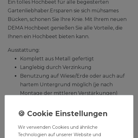
Ein tolles Hochbeet für alle begeisterten
Gartenliebhaber.Ersparen sie sich mühsames
Bücken, schonen Sie Ihre Knie. Mit Ihrem neuen
DEMA Hochbeet genießen Sie alle Vorteile, die
Ihnen ein Hochbeet bieten kann.
Ausstattung:
Komplett aus Metall gefertigt
Langlebig durch Verzinkung
Benutzung auf Wiese/Erde oder auch auf
hartem Untergrund möglich (je nach
Montage der mittleren Verstärkungen)
Einfacher Aufbau (Lieferung erfolgt
zerlegt)
Wir verwenden Cookies und ähnliche
Technologien auf unserer Website und