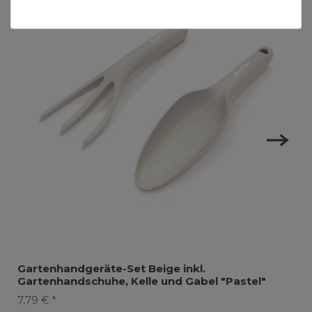
Gartenhandgeräte-Set Beige inkl.
Gartenhandschuhe, Kelle und Gabel "Pastel"
7,79 € *