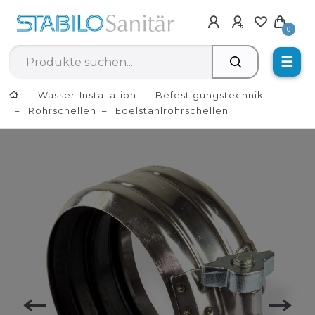
0
☰
Wasser-Installation
Befestigungstechnik
Rohrschellen
Edelstahlrohrschellen