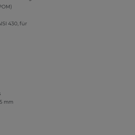
(POM)
ISI 430, für
s
25 mm