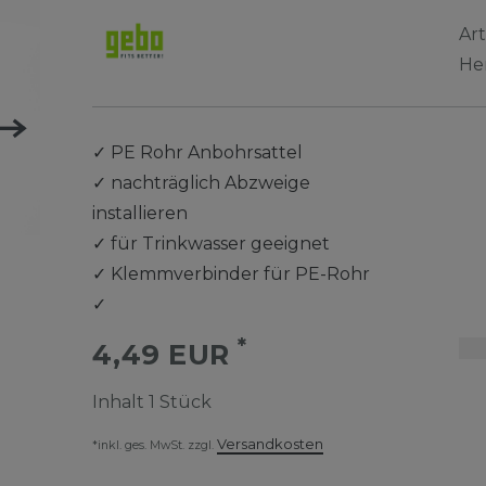
Ar
He
✓
PE Rohr Anbohrsattel
✓
nachträglich Abzweige
installieren
✓
für Trinkwasser geeignet
✓
Klemmverbinder für PE-Rohr
✓
*
4,49 EUR
Inhalt
1
Stück
Versandkosten
*inkl. ges. MwSt. zzgl.