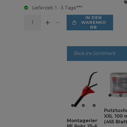
Lieferzeit: 1 - 3 Tage***
IN DEN
WARENKO
RB
Blick ins Sortiment
Putztuch
XXL 100 
Montageriemen
(455 Blatt
PE Rohr 25-63mm