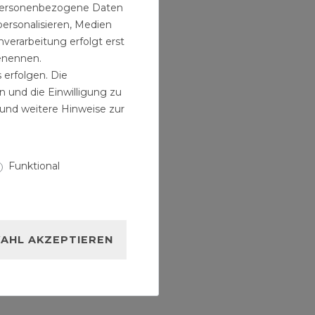
n personenbezogene Daten
personalisieren, Medien
verarbeitung erfolgt erst
benennen.
 erfolgen. Die
n und die Einwilligung zu
und weitere Hinweise zur
Funktional
AHL AKZEPTIEREN