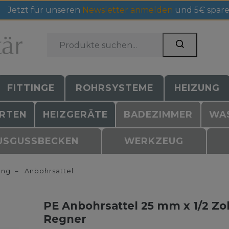
Jetzt für unseren
Newsletter anmelden
und 5€ spare
FITTINGE
ROHRSYSTEME
HEIZUNG
RTEN
HEIZGERÄTE
BADEZIMMER
WA
USGUSSBECKEN
WERKZEUG
ung
Anbohrsattel
PE Anbohrsattel 25 mm x 1/2 Zol
Regner