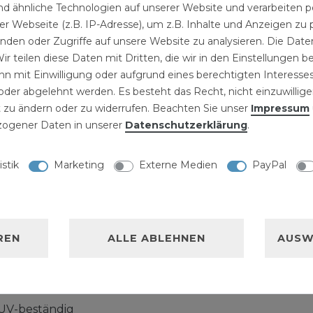
die Abwasserinstallation
d ähnliche Technologien auf unserer Website und verarbeite
 und im Industriebereich
r Webseite (z.B. IP-Adresse), um z.B. Inhalte und Anzeigen zu 
izungsanlagen
inden oder Zugriffe auf unsere Website zu analysieren. Die Daten
ir teilen diese Daten mit Dritten, die wir in den Einstellungen 
 und andere Formstücke
n mit Einwilligung oder aufgrund eines berechtigten Interesses
sorgung in der
der abgelehnt werden. Es besteht das Recht, nicht einzuwillige
nes bestehenden
 zu ändern oder zu widerrufen. Beachten Sie unser
Impressum
n. PE Fittings
ogener Daten in unserer
Daten­schutz­erklärung
.
prüft nach DIN 8076 T3
istik
Marketing
Externe Medien
PayPal
 12201. Alle mit dem
nden Teile entsprechen
REN
ALLE ABLEHNEN
AUSW
V-beständig
 UV-beständig