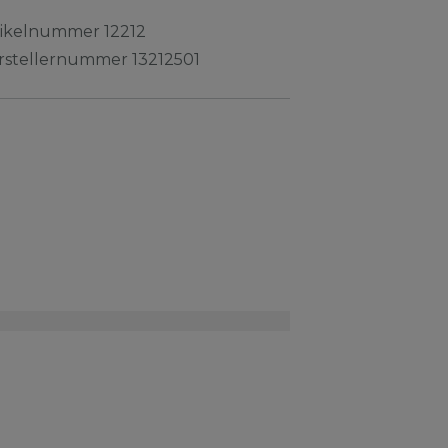
tikelnummer
12212
rstellernummer
13212501