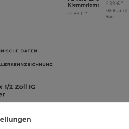
weiß
4,99 € *
Klemmriemen
Gurtschlüssel
455
Blatt
| 0,
21,89 € *
Verschraubungen
Blatt
NISCHE DATEN
LLERKENNZEICHNUNG
1/2 Zoll IG
er
rt montagefertig und
 Abwasserentsorgung
mstücke bieten für