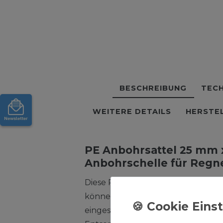
BESCHREIBUNG
TECH
WEITERE DETAILS
HERSTE
PE Anbohrsattel 25 mm x 
Anbohrschelle für Regn
Diese PE Klemmfittinge sind sofo
können in allen Montagen in der
eingesetzt werden. Unsere PE For