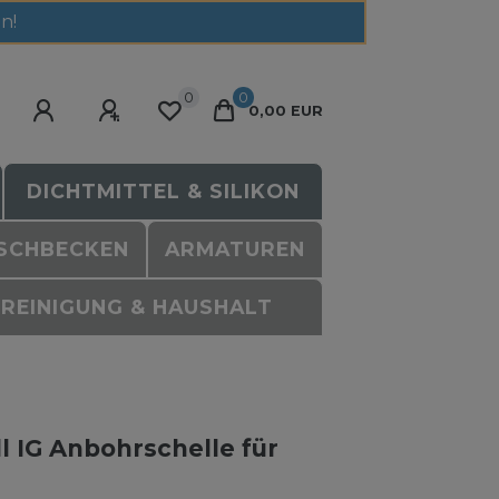
n!
0
0
0,00 EUR
DICHTMITTEL & SILIKON
SCHBECKEN
ARMATUREN
REINIGUNG & HAUSHALT
l IG Anbohrschelle für