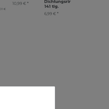
Bauernlob
Dichtungsringeset
10,99 € *
141 tlg.
01 € /
6,99 € *