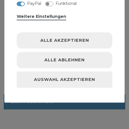
PayPal
Funktional
Weitere Einstellungen
ALLE AKZEPTIEREN
Rolle Vlies Isolierstreifen 70 mm Wickelvlies mit
Dampfsperre
ALLE ABLEHNEN
3,49 € *
3.6
Meter
| 0,97 € / Meter
AUSWAHL AKZEPTIEREN
Blick ins Sortiment