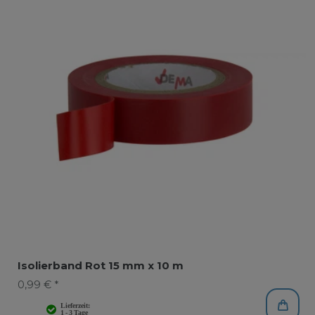
Isolierband Rot 15 mm x 10 m
0,99 € *