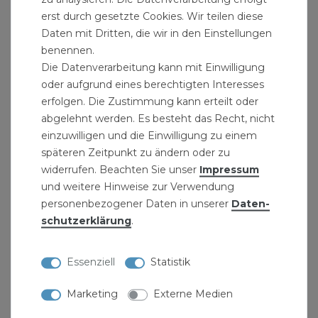
erst durch gesetzte Cookies. Wir teilen diese
PE Isolierschlauch 12-15 mm 1/4" Zoll 15m Rohr
Schutzschlauch rot
Daten mit Dritten, die wir in den Einstellungen
benennen.
6,79 € *
Die Datenverarbeitung kann mit Einwilligung
15
Meter
| 0,45 € / Meter
oder aufgrund eines berechtigten Interesses
erfolgen. Die Zustimmung kann erteilt oder
abgelehnt werden. Es besteht das Recht, nicht
einzuwilligen und die Einwilligung zu einem
späteren Zeitpunkt zu ändern oder zu
widerrufen. Beachten Sie unser
Impressum
und weitere Hinweise zur Verwendung
personenbezogener Daten in unserer
Daten­
schutz­erklärung
.
Essenziell
Statistik
Marketing
Externe Medien