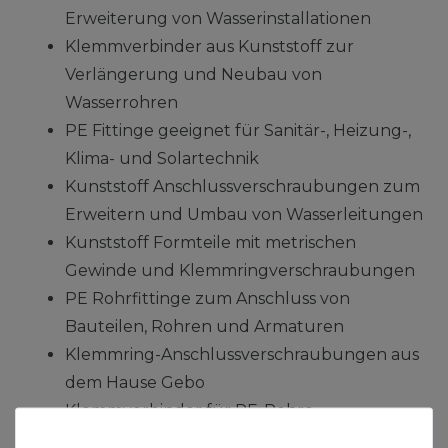
Erweiterung von Wasserinstallationen
Klemmverbinder aus Kunststoff zur
Verlängerung und Neubau von
Wasserrohren
PE Fittinge geeignet für Sanitär-, Heizung-,
Klima- und Solartechnik
Kunststoff Anschlussverschraubungen zum
Erweitern und Umbau von Wasserleitungen
Kunststoff Formteile mit metrischen
Gewinde und Klemmringverschraubungen
PE Rohrfittinge zum Anschluss von
Bauteilen, Rohren und Armaturen
Klemmring-Anschlussverschraubungen aus
dem Hause Gebo
Klemmverbinder für PE-Rohre