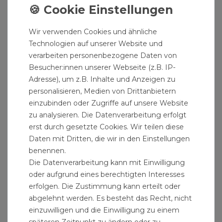
Materialien:
Körper: Copolymer (PP-B), UV-beständig
Wir verwenden Cookies und ähnliche
Druckring: Polypropylen
Technologien auf unserer Website und
Konusmutter: Polypropylen, UV-beständig
verarbeiten personenbezogene Daten von
Klemmring: Polycetal Recin (POM)
Besucher:innen unserer Webseite (z.B. IP-
Adresse), um z.B. Inhalte und Anzeigen zu
O-Ring: EPDM
personalisieren, Medien von Drittanbietern
Verstärkungsring: Edelstahl, AISI 430, für
einzubinden oder Zugriffe auf unsere Website
Innengewinde 1 1/4" - 4"
zu analysieren. Die Datenverarbeitung erfolgt
erst durch gesetzte Cookies. Wir teilen diese
Produktdaten:
Daten mit Dritten, die wir in den Einstellungen
benennen.
Nennweite: DN40
Die Datenverarbeitung kann mit Einwilligung
Rohraussendurchmesser: 50 mm
oder aufgrund eines berechtigten Interesses
Gewindeanschluss: 2" Zoll Aussengewinde
erfolgen. Die Zustimmung kann erteilt oder
Material: PE Kunststoff
abgelehnt werden. Es besteht das Recht, nicht
DVGW-Zulassung
einzuwilligen und die Einwilligung zu einem
Herstellernummer: 13005006
späteren Zeitpunkt zu ändern oder zu