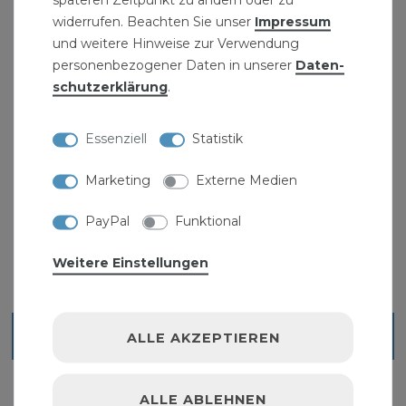
widerrufen. Beachten Sie unser
Impressum
Lieferumfang: PE Rohr Anschluß Verschraubung
und weitere Hinweise zur Verwendung
50 mm x 2 Zoll Aussengewinde
personenbezogener Daten in unserer
Daten­
schutz­erklärung
.
Passende PE-Rohre und PE-Trinkwasserrohre
finden sie in unserem Sortiment und weitere
Essenziell
Statistik
Marketing
Externe Medien
PayPal
Funktional
Weitere Einstellungen
Blick ins Sortiment
ALLE AKZEPTIEREN
ALLE ABLEHNEN