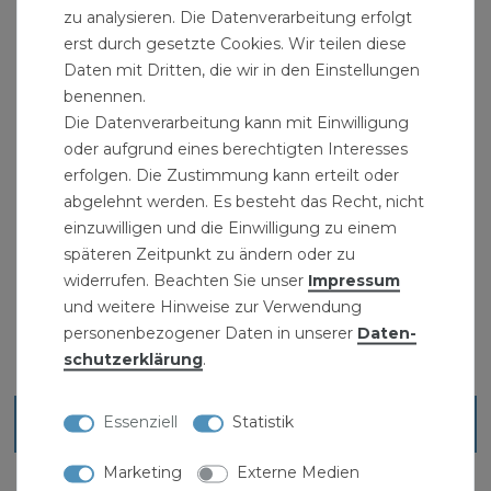
Klemmverbinder für PE-Rohr
zu analysieren. Die Datenverarbeitung erfolgt
erst durch gesetzte Cookies. Wir teilen diese
Lieferumfang: PE Rohr T-Stück Verschraubung
Daten mit Dritten, die wir in den Einstellungen
25 mm x 1/2" Zoll Innengewinde
benennen.
Die Datenverarbeitung kann mit Einwilligung
Passende PE-Rohre und PE-Trinkwasserrohre
oder aufgrund eines berechtigten Interesses
finden sie in unserem Sortiment und weitere
erfolgen. Die Zustimmung kann erteilt oder
abgelehnt werden. Es besteht das Recht, nicht
einzuwilligen und die Einwilligung zu einem
späteren Zeitpunkt zu ändern oder zu
widerrufen. Beachten Sie unser
Impressum
und weitere Hinweise zur Verwendung
personenbezogener Daten in unserer
Daten­
schutz­erklärung
.
Essenziell
Statistik
Blick ins Sortiment
Marketing
Externe Medien