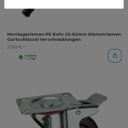
Montageriemen PE Rohr 25-63mm Klemmriemen
Gurtschlüssel Verschraubungen
21,89 € *