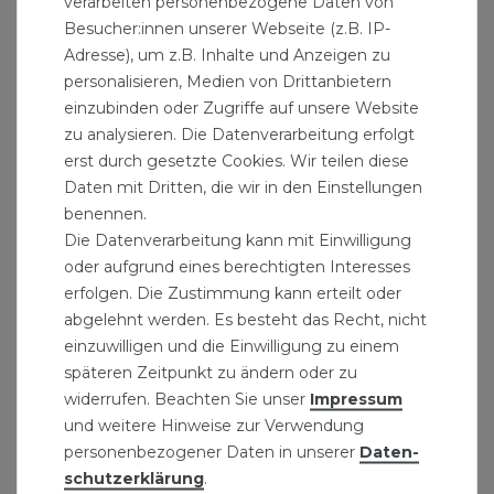
verarbeiten personenbezogene Daten von
Form: Kupplung
Besucher:innen unserer Webseite (z.B. IP-
Rohrdurchmesser: 32 mm
Adresse), um z.B. Inhalte und Anzeigen zu
Nennweite: DN25
personalisieren, Medien von Drittanbietern
Material: PE Kunststoff
einzubinden oder Zugriffe auf unsere Website
zu analysieren. Die Datenverarbeitung erfolgt
DVGW-Zulassung
erst durch gesetzte Cookies. Wir teilen diese
Herstellernummer: 130232
Daten mit Dritten, die wir in den Einstellungen
benennen.
Lieferumfang: PE Rohr Kupplung
Die Datenverarbeitung kann mit Einwilligung
Verschraubung 32 mm 1 Zoll Muffe
oder aufgrund eines berechtigten Interesses
erfolgen. Die Zustimmung kann erteilt oder
Passende PE-Rohre und PE-Trinkwasserrohre
abgelehnt werden. Es besteht das Recht, nicht
finden sie in unserem Sortiment und weitere
einzuwilligen und die Einwilligung zu einem
späteren Zeitpunkt zu ändern oder zu
widerrufen. Beachten Sie unser
Impressum
und weitere Hinweise zur Verwendung
personenbezogener Daten in unserer
Daten­
schutz­erklärung
.