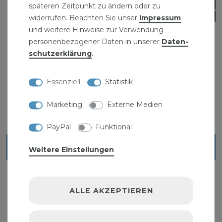
späteren Zeitpunkt zu ändern oder zu
widerrufen. Beachten Sie unser
Impressum
und weitere Hinweise zur Verwendung
personenbezogener Daten in unserer
Daten­
PE-HD Trinkwasserrohr PE100 PN16 50mm / 1
schutz­erklärung
.
1/2" 100m
399,00 € *
Essenziell
Statistik
100
Meter
| 3,99 € / Meter
Marketing
Externe Medien
PayPal
Funktional
Blick ins Sortiment
Weitere Einstellungen
ALLE AKZEPTIEREN