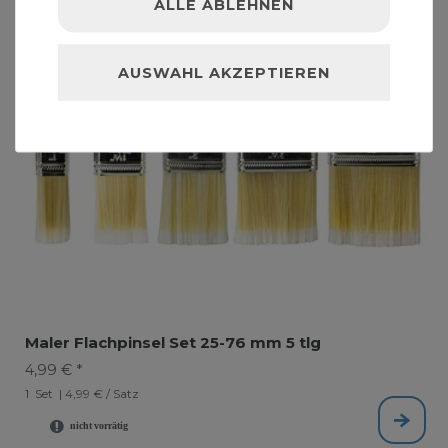
ALLE ABLEHNEN
AUSWAHL AKZEPTIEREN
Maler Flachpinsel Set 25-76 mm 5 tlg
4,99 € *
1
Set
| 4,99 € / Satz