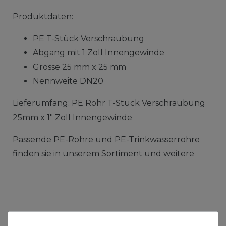
Produktdaten:
PE T-Stück Verschraubung
Abgang mit 1 Zoll Innengewinde
Grösse 25 mm x 25 mm
Nennweite DN20
Lieferumfang: PE Rohr T-Stück Verschraubung
25mm x 1" Zoll Innengewinde
Passende PE-Rohre und PE-Trinkwasserrohre
finden sie in unserem Sortiment und weitere