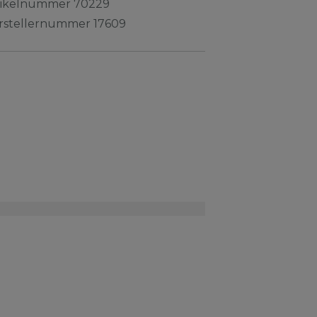
tikelnummer
70229
rstellernummer
17609