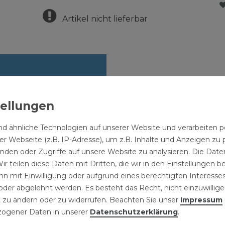
Artikel nicht lieferbar
d ähnliche Technologien auf unserer Website und verarbeite
r Webseite (z.B. IP-Adresse), um z.B. Inhalte und Anzeigen zu 
inden oder Zugriffe auf unsere Website zu analysieren. Die Daten
ir teilen diese Daten mit Dritten, die wir in den Einstellungen 
n mit Einwilligung oder aufgrund eines berechtigten Interesses
nsen
der abgelehnt werden. Es besteht das Recht, nicht einzuwillige
echschrauben
 750tlg.
 zu ändern oder zu widerrufen. Beachten Sie unser
Impressum
ogener Daten in unserer
Daten­schutz­erklärung
.
99 € *