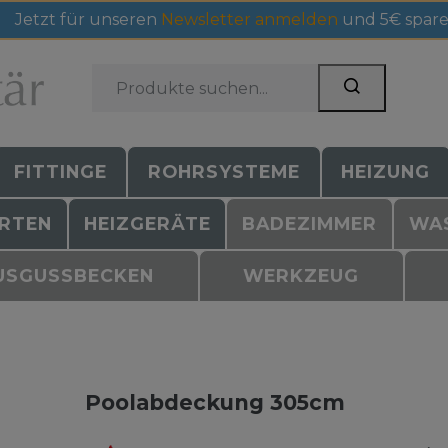
Jetzt für unseren
Newsletter anmelden
und 5€ spare
FITTINGE
ROHRSYSTEME
HEIZUNG
RTEN
HEIZGERÄTE
BADEZIMMER
WA
USGUSSBECKEN
WERKZEUG
Poolabdeckung 305cm