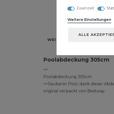
Essenziell
Stat
Weitere Einstellungen
BESCHREIBUNG
TECH
ALLE AKZEPTIE
WEITERE DETAILS
HERSTE
Poolabdeckung 305cm
<>
Poolabdeckung 305cm
<>Sauberer Pool, dank dieser Ab
original verpackt von Bestway.