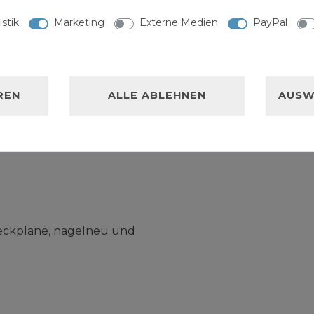
istik
Marketing
Externe Medien
PayPal
NISCHE DATEN
REN
ALLE ABLEHNEN
AUSW
LLERKENNZEICHNUNG
deckplane, nagelneu und