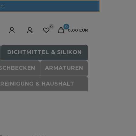
n!
0
0
0,00 EUR
DICHTMITTEL & SILIKON
SCHBECKEN
ARMATUREN
REINIGUNG & HAUSHALT