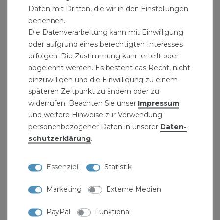
Daten mit Dritten, die wir in den Einstellungen
benennen.
Die Datenverarbeitung kann mit Einwilligung
oder aufgrund eines berechtigten Interesses
erfolgen. Die Zustimmung kann erteilt oder
abgelehnt werden. Es besteht das Recht, nicht
einzuwilligen und die Einwilligung zu einem
späteren Zeitpunkt zu ändern oder zu
widerrufen. Beachten Sie unser
Impressum
und weitere Hinweise zur Verwendung
personenbezogener Daten in unserer
Daten­
schutz­erklärung
.
Gartenschlauch 40 m 1/2" mit 24-fädige
Diagonalarmierung "Quattroflex Profi +"
119,95 € *
Essenziell
Statistik
40
Meter
| 3,00 € / Meter
Marketing
Externe Medien
PayPal
Funktional