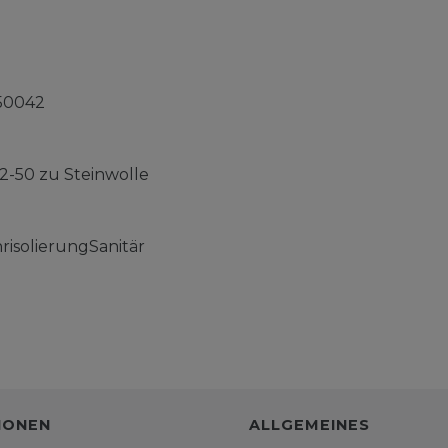
50042
-50 zu Steinwolle
risolierungSanitär
IONEN
ALLGEMEINES