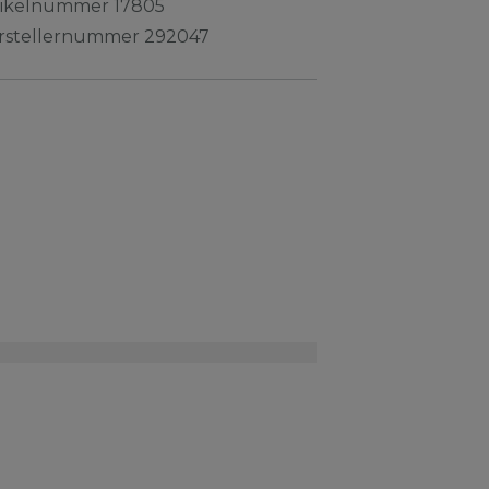
tikelnummer
17805
rstellernummer
292047