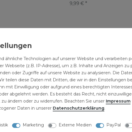
9,99 € *
NISCHE DATEN
LLERKENNZEICHNUNG
d ähnliche Technologien auf unserer Website und verarbeite
r Webseite (z.B. IP-Adresse), um z.B. Inhalte und Anzeigen zu 
inden oder Zugriffe auf unsere Website zu analysieren. Die Daten
u Steinwolle
ir teilen diese Daten mit Dritten, die wir in den Einstellungen 
n mit Einwilligung oder aufgrund eines berechtigten Interesses
der abgelehnt werden. Es besteht das Recht, nicht einzuwillige
dere Formen können für
 zu ändern oder zu widerrufen. Beachten Sie unser
Impressum
ustrie zur Erweiterung
ogener Daten in unserer
Daten­schutz­erklärung
.
zes installiert werden.
Unsere PVC
istik
Marketing
Externe Medien
PayPal
ation das beste für die