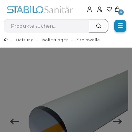
0
☰
Heizung
Isolierungen
Steinwolle