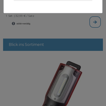
Steckschlüsselsatz 63 tlg.
32,99 € *
1
Set
| 32,99 € / Satz
Blick ins Sortiment