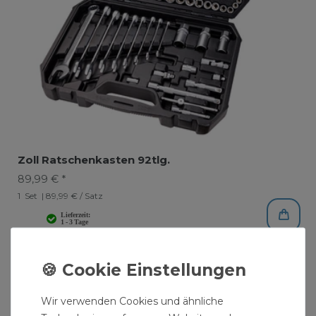
Zoll Ratschenkasten 92tlg.
89,99 € *
1
Set
| 89,99 € / Satz
Wir verwenden Cookies und ähnliche