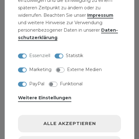
einzuwilligen und die Einwilligung zu einem
späteren Zeitpunkt zu ändern oder zu
widerrufen. Beachten Sie unser
Impressum
INFORMATIONEN
und weitere Hinweise zur Verwendung
personenbezogener Daten in unserer
Daten­
KONTAKT
schutz­erklärung
.
AGB UND KUNDENINFORMATIONEN
Essenziell
Statistik
HINWEISE ZUR BATTERIEENTSORGUNG
Marketing
Externe Medien
VERPACKUNGSHINWEISE
PayPal
Funktional
Weitere Einstellungen
JOBS
ALLGEMEINES
ALLE AKZEPTIEREN
WIDERRUFSRECHT