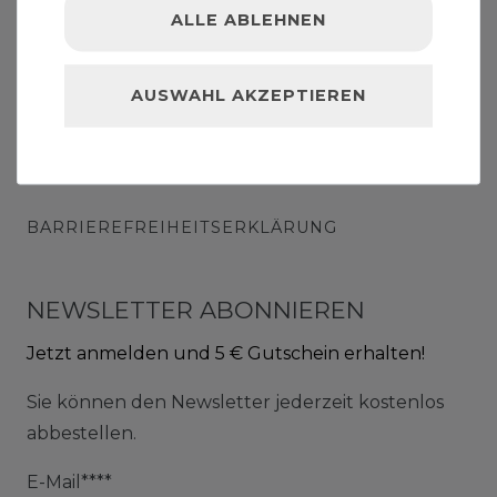
ALLE ABLEHNEN
DATENSCHUTZ
AUSWAHL AKZEPTIEREN
IMPRESSUM
ZAHLUNG & VERSAND
BARRIEREFREIHEITSERKLÄRUNG
NEWSLETTER ABONNIEREN
Jetzt anmelden und 5 € Gutschein erhalten!
Sie können den Newsletter jederzeit kostenlos
abbestellen.
E-Mail****