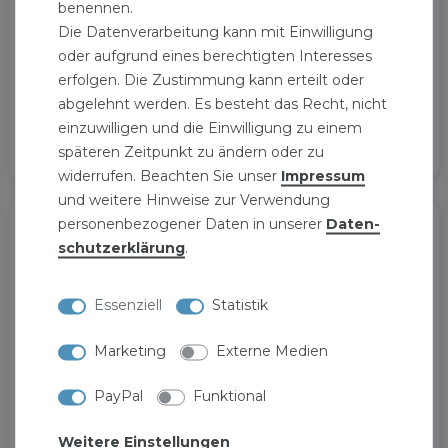
benennen.
Die Datenverarbeitung kann mit Einwilligung
oder aufgrund eines berechtigten Interesses
HTSafe Rohr Abflussrohr DN 75 x 750 mm grau
erfolgen. Die Zustimmung kann erteilt oder
5,19 € *
abgelehnt werden. Es besteht das Recht, nicht
75
Zentimeter
| 0,07 € / Zentimeter
einzuwilligen und die Einwilligung zu einem
späteren Zeitpunkt zu ändern oder zu
widerrufen. Beachten Sie unser
Impressum
und weitere Hinweise zur Verwendung
personenbezogener Daten in unserer
Daten­
schutz­erklärung
.
Essenziell
Statistik
Marketing
Externe Medien
PayPal
Funktional
Weitere Einstellungen