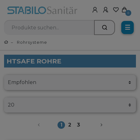
0
☰
Rohrsysteme
HTSAFE ROHRE
1
2
3