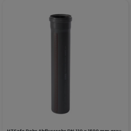
HTSafe Rohr Abflussrohr DN 110 x 1500 mm grau