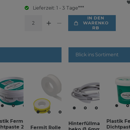
Lieferzeit: 1 - 3 Tage***
IN DEN
WARENKO
RB
Blick ins Sortiment
stik Fermit
Plastik F
Hinterfüllmaterial
chtpaste 250g
Dichtpast
Fermit Rolle PTFE
beko Ø 6mm - Ø