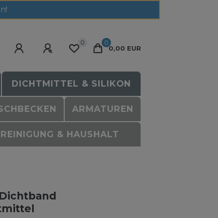
n!
0
0
0,00 EUR
DICHTMITTEL & SILIKON
SCHBECKEN
ARMATUREN
REINIGUNG & HAUSHALT
 Dichtband
mittel