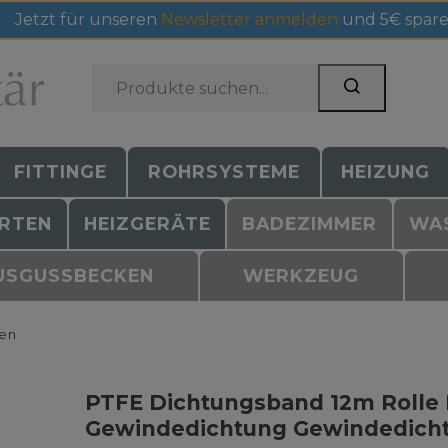
Jetzt für unseren
Newsletter anmelden
und 5€ spare
FITTINGE
ROHRSYSTEME
HEIZUNG
RTEN
HEIZGERÄTE
BADEZIMMER
WA
USGUSSBECKEN
WERKZEUG
en
PTFE Dichtungsband 12m Rolle
Gewindedichtung Gewindedicht