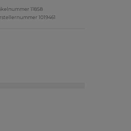
tikelnummer
11858
rstellernummer
1019461