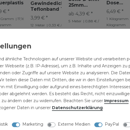
uerplastische
Dose
Gewindedichtband
25mm
chtungsmasse
Dauerpla
Teflonband 12m
Fugenfüllprofil
9 € *
6,49 € *
sband
ab 4,39 € *
Dichtun
Rundprofil aus PE
3,99 € *
m
Gramm
| 17,16 € /
1
Kilogramm
5
Meter
| 0,88 € / Meter
Schaum PE
ogramm
Kilogramm
12
Meter
| 0,33 € / Meter
Rundschnur
Fugenfüller
d ähnliche Technologien auf unserer Website und verarbeite
r Webseite (z.B. IP-Adresse), um z.B. Inhalte und Anzeigen zu 
NISCHE DATEN
inden oder Zugriffe auf unsere Website zu analysieren. Die Daten
ir teilen diese Daten mit Dritten, die wir in den Einstellungen 
LLERKENNZEICHNUNG
n mit Einwilligung oder aufgrund eines berechtigten Interesses
der abgelehnt werden. Es besteht das Recht, nicht einzuwillige
 zu ändern oder zu widerrufen. Beachten Sie unser
Impressum
m Rolle
ogener Daten in unserer
Daten­schutz­erklärung
.
tung
istik
Marketing
Externe Medien
PayPal