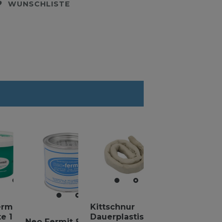
WUNSCHLISTE
ermit
Kittschnur
e 1 kg
Dauerplastische
Neo Fermit 800g