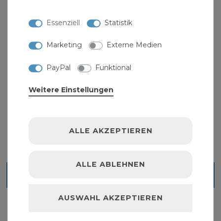
Essenziell
Statistik
Marketing
Externe Medien
PayPal
Funktional
Ring-/Gabelschlüssel "Eco" 8-tlg.
Weitere Einstellungen
9,99 € *
1
Set
| 9,99 € / Satz
ALLE AKZEPTIEREN
ALLE ABLEHNEN
Blick ins Sortiment
AUSWAHL AKZEPTIEREN