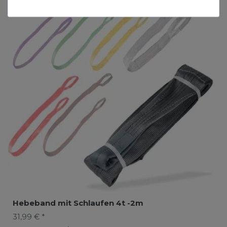
Hebeband mit Schlaufen 4t -2m
31,99 € *