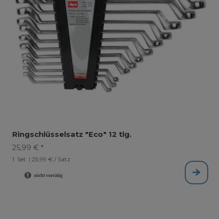
Ringschlüsselsatz "Eco" 12 tlg.
25,99 € *
1
Set
| 25,99 € / Satz