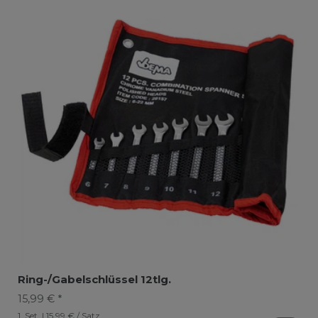
Ring-/Gabelschlüssel 12tlg.
15,99 € *
1
Set
| 15,99 € / Satz