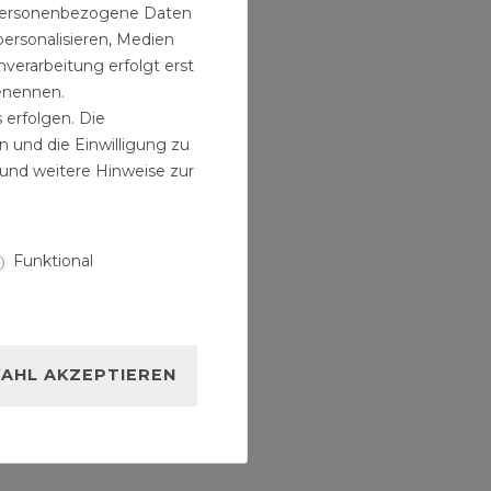
n personenbezogene Daten
personalisieren, Medien
verarbeitung erfolgt erst
benennen.
 erfolgen. Die
n und die Einwilligung zu
und weitere Hinweise zur
Funktional
AHL AKZEPTIEREN