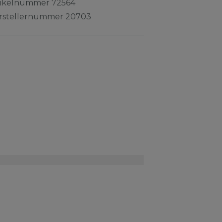
tikelnummer
72564
rstellernummer
20703