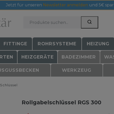
Jetzt für unseren
Newsletter anmelden
und 5€ spar
FITTINGE
ROHRSYSTEME
HEIZUNG
RTEN
HEIZGERÄTE
BADEZIMMER
WA
USGUSSBECKEN
WERKZEUG
schlüssel
Rollgabelschlüssel RGS 300