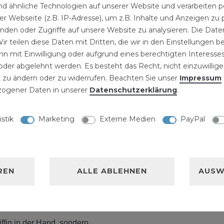
5 kg / Box
6,99 € *
d ähnliche Technologien auf unserer Website und verarbeite
l
llgabelschlüssel
14,29 € *
S 150
r Webseite (z.B. IP-Adresse), um z.B. Inhalte und Anzeigen zu 
5
Kilogramm
|
inden oder Zugriffe auf unsere Website zu analysieren. Die Daten
9 € *
2,86 € /
ir teilen diese Daten mit Dritten, die wir in den Einstellungen 
Kilogramm
n mit Einwilligung oder aufgrund eines berechtigten Interesses
der abgelehnt werden. Es besteht das Recht, nicht einzuwillige
 zu ändern oder zu widerrufen. Beachten Sie unser
Impressum
ogener Daten in unserer
Daten­schutz­erklärung
.
NISCHE DATEN
istik
Marketing
Externe Medien
PayPal
LLERKENNZEICHNUNG
300
REN
ALLE ABLEHNEN
AUSW
0
 mit Ihrem neuen
riffig in der Hand, sondern