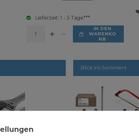
Lieferzeit: 1 - 3 Tage***
IN DEN
WARENKO
RB
Blick ins Sortiment
Nägel
Bügelsä
3,8x100 mm
BS 21"