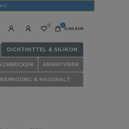
en!
0
0
0,00 EUR
DICHTMITTEL & SILIKON
SCHBECKEN
ARMATUREN
REINIGUNG & HAUSHALT