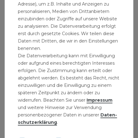
Adresse), um z.B. Inhalte und Anzeigen zu
personalisieren, Medien von Drittanbietern
einzubinden oder Zugriffe auf unsere Website
Dichtungssortiment O-Ring 407-teilig
zu analysieren. Die Datenverarbeitung erfolgt
17,19 € *
erst durch gesetzte Cookies. Wir teilen diese
407
Stück
| 0,04 € / Stück
Daten mit Dritten, die wir in den Einstellungen
benennen.
Die Datenverarbeitung kann mit Einwilligung
oder aufgrund eines berechtigten Interesses
erfolgen. Die Zustimmung kann erteilt oder
abgelehnt werden. Es besteht das Recht, nicht
einzuwilligen und die Einwilligung zu einem
späteren Zeitpunkt zu ändern oder zu
widerrufen. Beachten Sie unser
Impressum
und weitere Hinweise zur Verwendung
personenbezogener Daten in unserer
Daten­
schutz­erklärung
.