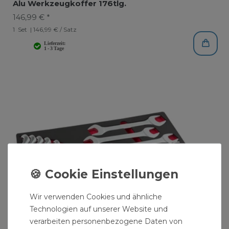
Alu Werkzeugkoffer 176tlg.
146,99 € *
1
Set
| 146,99 € / Satz
Wir verwenden Cookies und ähnliche
Technologien auf unserer Website und
verarbeiten personenbezogene Daten von