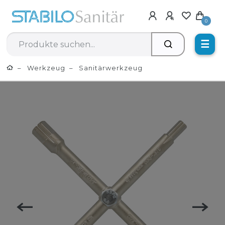
0
☰
Werkzeug
Sanitärwerkzeug