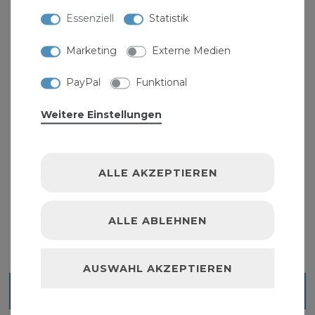
Essenziell
Statistik
Marketing
Externe Medien
PayPal
Funktional
Weitere Einstellungen
Ring- Maul- Ratschenschlüssel-Satz 5tlg
ALLE AKZEPTIEREN
29,99 € *
1
Set
| 29,99 € / Satz
ALLE ABLEHNEN
AUSWAHL AKZEPTIEREN
Blick ins Sortiment