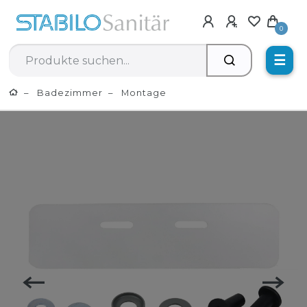
0
☰
Badezimmer
Montage