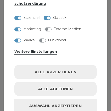
schutz­erklärung
.
Essenziell
Statistik
Marketing
Externe Medien
PayPal
Funktional
Weitere Einstellungen
ALLE AKZEPTIEREN
Montagestreifen 2x 4,5 m einseitg selbstklebend
"Sanifreund"
6,89 € *
ALLE ABLEHNEN
9
Meter
| 0,77 € / Meter
AUSWAHL AKZEPTIEREN