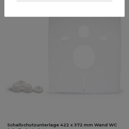
Schallschutzunterlage 422 x 372 mm Wand WC