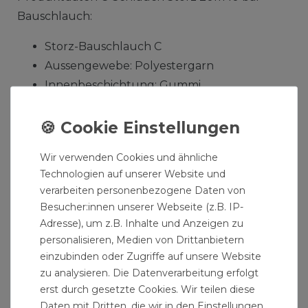
Bauschlauch:
Storz-Bauschlauch C
Aussengewebe: Polyestergarn
Innenbeschichtung: Gummi
max. Arbeitsdruck: 10 bar
Platzdruck: 30 bar
Grösse: C
Wir verwenden Cookies und ähnliche
Innendurchmesser: 52 mm
Technologien auf unserer Website und
Länge: 20 m
verarbeiten personenbezogene Daten von
komplett mit Storz-Kupplung
Besucher:innen unserer Webseite (z.B. IP-
Adresse), um z.B. Inhalte und Anzeigen zu
personalisieren, Medien von Drittanbietern
einzubinden oder Zugriffe auf unsere Website
zu analysieren. Die Datenverarbeitung erfolgt
erst durch gesetzte Cookies. Wir teilen diese
Daten mit Dritten, die wir in den Einstellungen