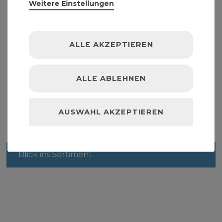
Weitere Einstellungen
ALLE AKZEPTIEREN
Storz A-Bauschlauch 100mm 20m 4 Zoll A-
Schlauch Feuerwehrschlauch Flachschlauch
93,19 € *
ALLE ABLEHNEN
20
Meter
| 4,66 € / Meter
AUSWAHL AKZEPTIEREN
Blick ins Sortiment